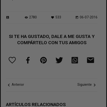
2780
533
06-07-2016
perm_contact_calendar
visibility
favorite
today
SI TE HA GUSTADO, DALE A ME GUSTA Y
COMPÁRTELO CON TUS AMIGOS
chevron_left
chevron_right
Anterior
Siguiente
ARTÍCULOS RELACIONADOS