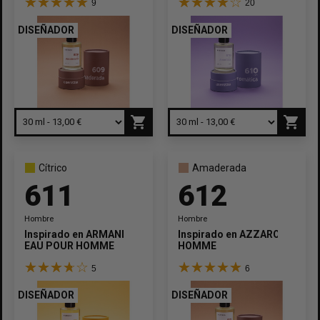
9
20
DISEÑADOR
DISEÑADOR
shopping_cart
shopping_cart
Cítrico
Amaderada
611
612
Hombre
Hombre
Inspirado en
ARMANI
Inspirado en
AZZARO
EAU POUR HOMME
HOMME
5
6
DISEÑADOR
DISEÑADOR