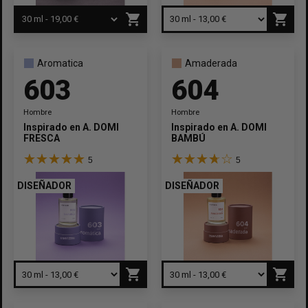
shopping_cart
shopping_cart
Aromatica
Amaderada
603
604
Hombre
Hombre
Inspirado en
A. DOMINGUEZ AGUA
Inspirado en
A. DOMINGUEZ
FRESCA
BAMBÚ
5
5
DISEÑADOR
DISEÑADOR
shopping_cart
shopping_cart