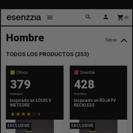
10% DE 
Prime
search
person
menu
shopping_cart
(0)
Hombre
Filtros
TODOS LOS PRODUCTOS (253)
TEMPORADA
Invierno
Otoño
Primavera
Verano
Cítrico
Oriental
379
428
FUERZA
Hombre
Hombre
Intenso
Intermedio
Suave
Inspirado en
LOUIS VUITTON
Inspirado en
ROJA PARFUMS
METEORE
RECKLESS
FAMILIA
6
Almizcle
Amaderada
Aromatica
Chipre
EXCLUSIVE
EXCLUSIVE