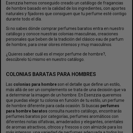
Esenzzia hemos conseguido creado un catálogo de fragancias
de hombre basado en la calidad de los ingredientes, con aportes
naturales y fijadores que consiguen que tu perfume esté contigo
durante todo el día.
Si no sabes dónde comprar perfumes baratos entra en nuestro
catálogo y conoce nuestras colonias masculinas, creaciones
personales que beben de la tradición del clásico eau de parfum
de hombre, para crear olores intensos y muy masculinos.
¿Quieres saber cuál es el mejor perfume de hombre?,
descúbrelo tú mismo en nuestro catálogo.
COLONIAS BARATAS PARA HOMBRES
Las
colonias para hombre
son el detalle que define un estilo,
más allá de ser un complemento se trata de una decisión que va
a determinar la imagen de un hombre. En Esenzzia queremos
que puedas elegir tu colonia en función de tu estilo, un perfume
de hombre diferente para cada ocasión. Si buscas
perfumes
para hombre baratos
consulta nuestro catálogo, encontrarás
perfumes baratos por categorías, perfumes aromáticos con
diferentes notas olfativas, amaderados y elegantes, orientales
de aromas atractivos, cítricos y frescos o con almizcle para los
más intensos, una variedad de perfumes adecuada a todos los