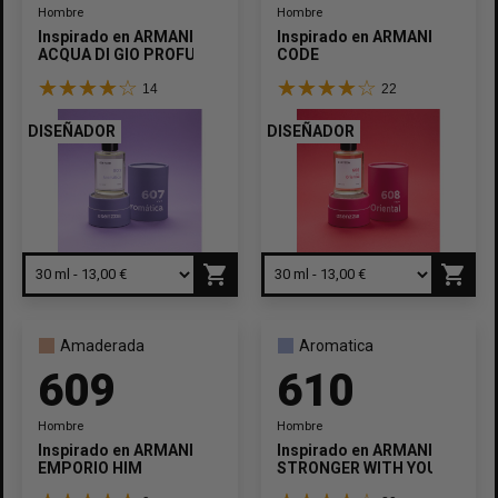
Hombre
Hombre
Inspirado en
ARMANI
Inspirado en
ARMANI
ACQUA DI GIO PROFUMO
CODE
14
22
DISEÑADOR
DISEÑADOR
shopping_cart
shopping_cart
Amaderada
Aromatica
609
610
Hombre
Hombre
Inspirado en
ARMANI
Inspirado en
ARMANI
EMPORIO HIM
STRONGER WITH YOU