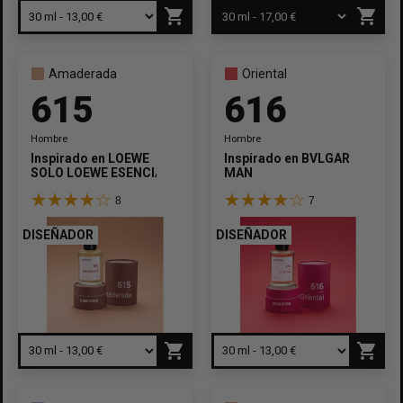
shopping_cart
shopping_cart
Amaderada
Oriental
615
616
Hombre
Hombre
Inspirado en
LOEWE
Inspirado en
BVLGARI
SOLO LOEWE ESENCIAL
MAN
8
7
DISEÑADOR
DISEÑADOR
shopping_cart
shopping_cart