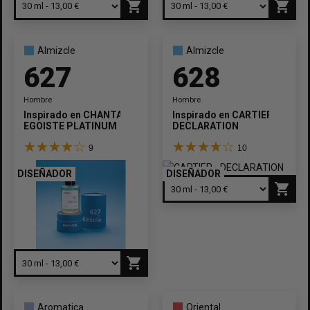
shopping_cart
shopping_cart
Almizcle
Almizcle
627
628
Hombre
Hombre
Inspirado en
CHANTAL
Inspirado en
CARTIER
EGOISTE PLATINUM
DECLARATION
9
10
DISEÑADOR
DISEÑADOR
shopping_cart
shopping_cart
Aromatica
Oriental