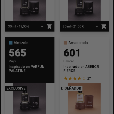
Cítrico
Oriental
EDAD
Adolescentes
+20
+30
+40
+50
+60
shopping_cart
shopping_cart
APLICAR FILTROS
253
Almizcle
Amaderada
565
601
Mujer
Hombre
Inspirado en
PARFUMS DE MARLY
Inspirado en
ABERCROMBIE &
PALATINE
FIERCE
27
EXCLUSIVE
DISEÑADOR