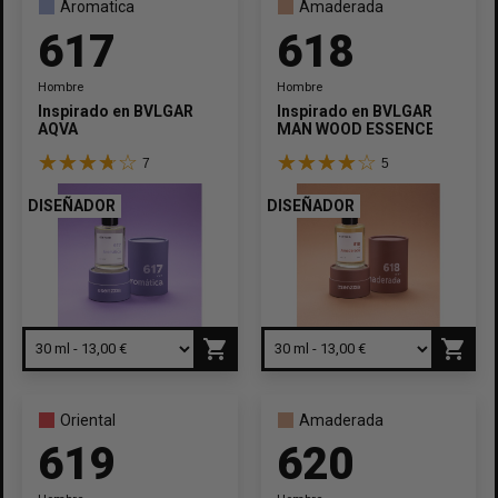
Aromatica
Amaderada
617
618
Hombre
Hombre
Inspirado en
BVLGARI
Inspirado en
BVLGARI
AQVA
MAN WOOD ESSENCE
7
5
DISEÑADOR
DISEÑADOR
shopping_cart
shopping_cart
Oriental
Amaderada
619
620