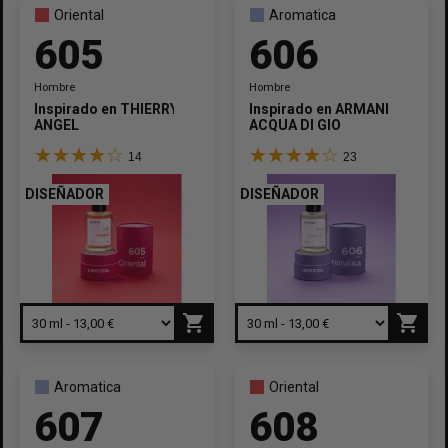
Oriental
Aromatica
605
606
Hombre
Hombre
Inspirado en
THIERRY MUGLER
Inspirado en
ARMANI
ANGEL
ACQUA DI GIO
14
23
DISEÑADOR
DISEÑADOR
shopping_cart
shopping_cart
Aromatica
Oriental
607
608