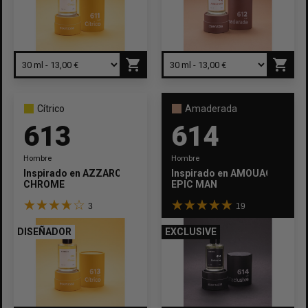
shopping_cart
shopping_cart
Cítrico
Amaderada
613
614
Hombre
Hombre
Inspirado en
AZZARO
Inspirado en
AMOUAGE
CHROME
EPIC MAN
3
19
DISEÑADOR
EXCLUSIVE