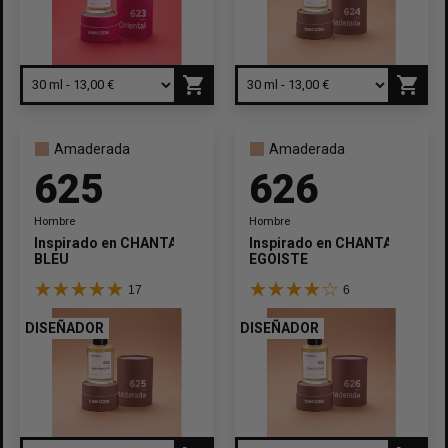
shopping_cart
shopping_cart
Amaderada
Amaderada
625
626
Hombre
Hombre
Inspirado en
CHANTAL
Inspirado en
CHANTAL
BLEU
EGOISTE
17
6
DISEÑADOR
DISEÑADOR