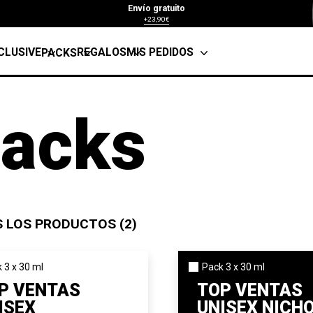
Envío gratuito
+23,90€
CLUSIVE
REGALOS
MIS PEDIDOS
PACKS
acks
 LOS PRODUCTOS (2)
 3 x 30 ml
Pack 3 x 30 ml
P VENTAS
TOP VENTAS
ISEX
UNISEX NICH