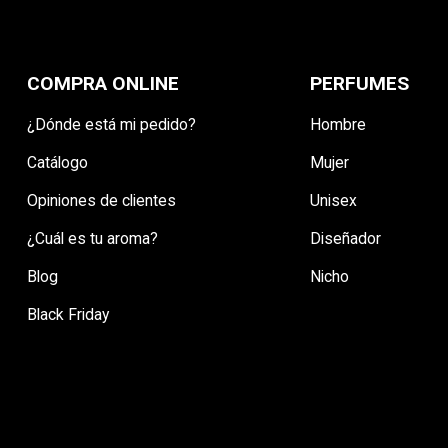
add_circle_outline
Crear nueva li
((CANCELTEXT))
((CANCELTEXT))
((MODALDELETETEXT)
((LOGINTEXT))
COMPRA ONLINE
PERFUMES
((CANCELTEXT))
((CREATETEXT))
¿Dónde está mi pedido?
Hombre
Catálogo
Mujer
Opiniones de clientes
Unisex
¿Cuál es tu aroma?
Diseñador
Blog
Nicho
Black Friday