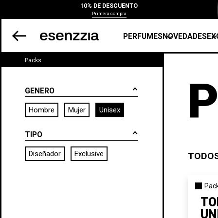
10% DE DESCUENTO
Primera compra
PERFUMES
NOVEDADES
EX
Packs
P
GENERO
Hombre
Mujer
Unisex
TIPO
Diseñador
Exclusive
TODOS
Pack
TO
UN