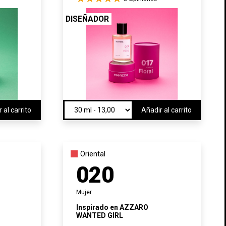
sta
DISEÑADOR
)
 al carrito
Añadir al carrito
Oriental
020
Mujer
Inspirado en
AZZARO
WANTED GIRL