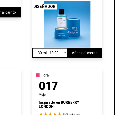
DISEÑADOR
 al carrito
Añadir al carrito
Floral
×
017
×
×
Mujer
×
Inspirado en
BURBERRY
LONDON
8
Opiniones