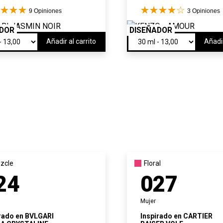
9
Opiniones
3
Opiniones
ADOR
DISEÑADOR
Añadir al carrito
Añadir
zcle
Floral
24
027
Mujer
rado en
BVLGARI
Inspirado en
CARTIER