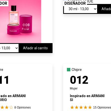
ADOR
DISEÑADOR
Añadir
Añadir al carrito
re
Chipre
11
012
Mujer
rado en
ARMANI
Inspirado en
ARMANI
ORIO
SI
8
Opiniones
15
Opinione