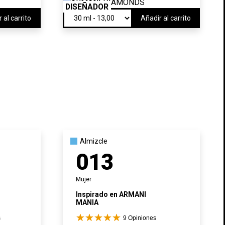
DISEÑADOR
 al carrito
Añadir al carrito
Almizcle
013
Mujer
Inspirado en
ARMANI
MANIA
s
9
Opiniones