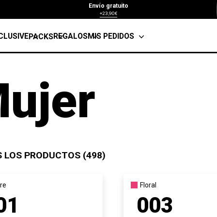
Envío gratuito
+23,90€
CLUSIVE
REGALOS
MIS PEDIDOS
PACKS
ujer
 LOS PRODUCTOS (498)
re
Floral
01
003