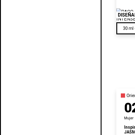
DISEÑ
Orie
0
Mujer
Inspi
JASM