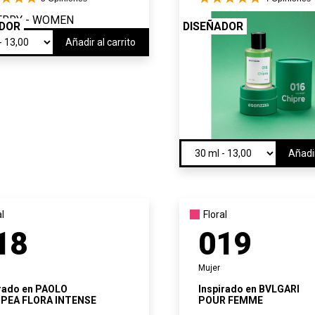
add_circle_outline
Crear nueva li
ADOR
DISEÑADOR
((CANCELTEXT))
((CANCELTEXT))
((MODALDELETETEXT)
((LOGINTEXT))
Añadir al carrito
((CANCELTEXT))
((CREATETEXT))
Añadir
al
Floral
18
019
Mujer
rado en
PAOLO
Inspirado en
BVLGARI
PEA FLORA INTENSE
POUR FEMME