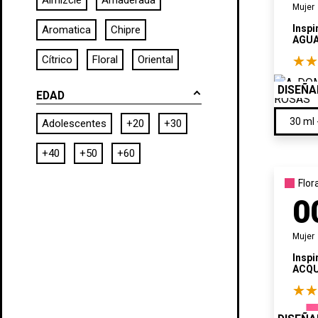
Almizcle
Amaderada
Mujer
Inspi
Aromatica
Chipre
AGUA
Cítrico
Floral
Oriental
DISEÑ
EDAD
Adolescentes
+20
+30
+40
+50
+60
Flor
0
Mujer
Inspi
ACQU