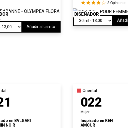
8
Opiniones
ADOR
DISEÑADOR
Añadir
Añadir al carrito
ntal
Oriental
21
022
Mujer
rado en
BVLGARI
Inspirado en
KEN
IN NOIR
AMOUR