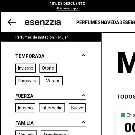
10% DE DESCUENTO
Primera compra
PERFUMES
NOVEDADES
EX
Perfumes de imitación
Mujer
M
TEMPORADA
Invierno
Otoño
Primavera
Verano
FUERZA
TODOS
Intenso
Intermedio
Suave
Chip
0
FAMILIA