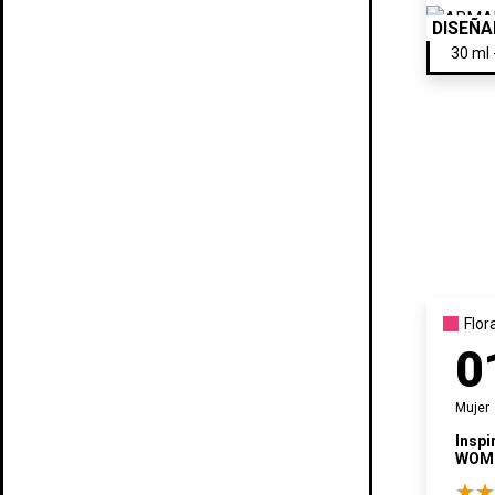
DISEÑ
Flor
0
((t
((
In
Mujer
((l
Añ
Inspi
((
Deb
WOM