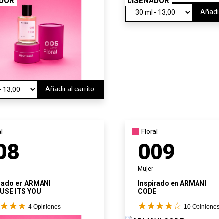
ADOR
DISEÑADOR
Añadir
Añadir al carrito
al
Floral
08
009
Mujer
rado en
ARMANI
Inspirado en
ARMANI
USE ITS YOU
CODE
4
Opiniones
10
Opinione