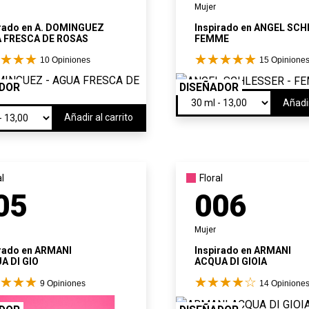
Mujer
rado en
A. DOMINGUEZ
Inspirado en
ANGEL SCH
 FRESCA DE ROSAS
FEMME
10
Opiniones
15
Opinione
ADOR
DISEÑADOR
Añadir
Añadir al carrito
al
Floral
05
006
Mujer
rado en
ARMANI
Inspirado en
ARMANI
A DI GIO
ACQUA DI GIOIA
9
Opiniones
14
Opinione