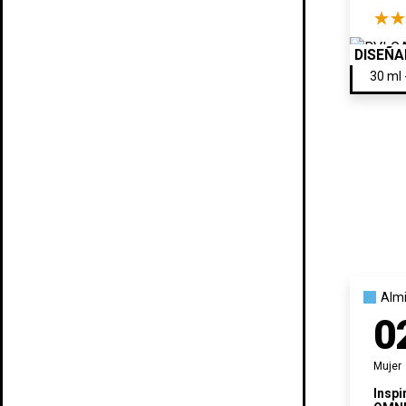
DISEÑ
Almi
0
Mujer
Inspi