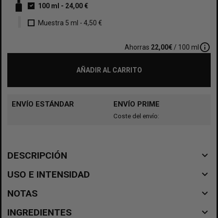
100 ml
-
24,00 €
Muestra 5 ml
-
4,50 €
info_outline
Ahorras
22,00€
/ 100 ml
AÑADIR AL CARRITO
ENVÍO ESTÁNDAR
ENVÍO PRIME
Coste del envío:
navigate_before
DESCRIPCIÓN
navigate_before
USO E INTENSIDAD
navigate_before
NOTAS
navigate_before
INGREDIENTES