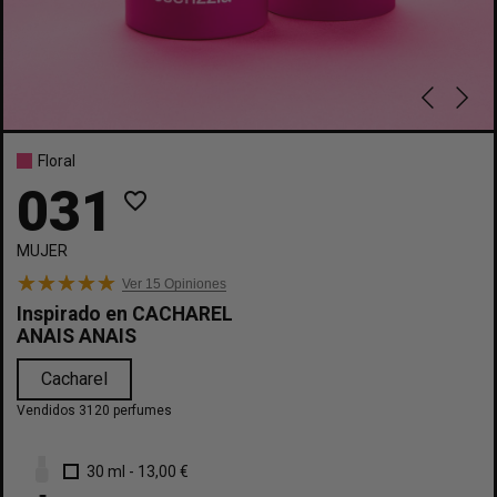
Floral
031
favorite_border
MUJER
Ver 15
Opiniones
Inspirado en
CACHAREL
ANAIS ANAIS
Cacharel
Vendidos 3120 perfumes
30 ml
-
13,00 €