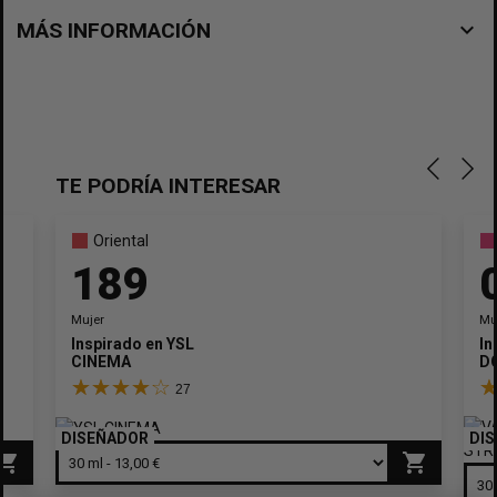
navigate_before
MÁS INFORMACIÓN
TE PODRÍA INTERESAR
Oriental
189
Mujer
Mu
Inspirado en
YSL
In
CINEMA
D
27
DISEÑADOR
DI
pping_cart
shopping_cart
×
Crear lista de deseos