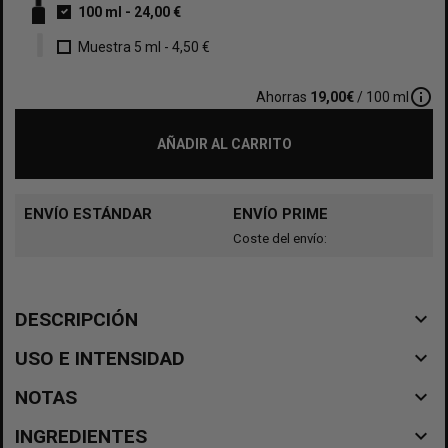
100 ml
-
24,00 €
Muestra 5 ml
-
4,50 €
info_outline
Ahorras
19,00€
/ 100 ml
AÑADIR AL CARRITO
ENVÍO ESTÁNDAR
ENVÍO PRIME
Coste del envío:
navigate_before
DESCRIPCIÓN
navigate_before
USO E INTENSIDAD
navigate_before
NOTAS
navigate_before
INGREDIENTES