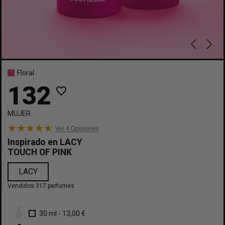
Floral
132
favorite_border
MUJER
Ver 4
Opiniones
Inspirado en
LACY
TOUCH OF PINK
LACY
Vendidos 317 perfumes
30 ml
-
13,00 €