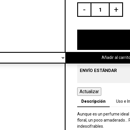
-
+
Añadir al carrit
ENVÍO ESTÁNDAR
Descripción
Uso e I
Aunque es un perfume ideal pa
floral, un poco amaderado… P
indescifrables.