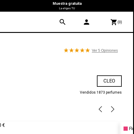
Muestra gratuita
La eliges TU
search
person
shopping_cart
(0)
Ver 5
Opiniones
CLEO
Vendidos 1873 perfumes
0 €
Fl