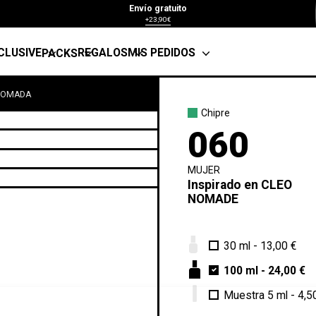
Envío gratuito
+23,90€
CLUSIVE
REGALOS
MIS PEDIDOS
PACKS
 NOMADA
Chipre
060
MUJER
Inspirado en
CLEO
NOMADE
30 ml
-
13,00 €
100 ml
-
24,00 €
Muestra 5 ml
-
4,5