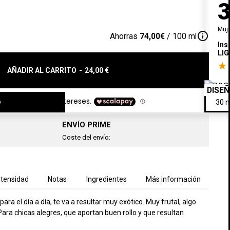
Muj
info_outline
Ahorras
74,00€
/ 100 ml
Ins
LIG
AÑADIR AL CARRITO
-
24,00 €
DISE
o
ENVÍO PRIME
Coste del envío:
ntensidad
Notas
Ingredientes
Más información
ra el día a día, te va a resultar muy exótico. Muy frutal, algo
ara chicas alegres, que aportan buen rollo y que resultan