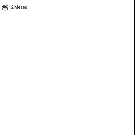
12 Meses
ESCRIBE TU OPINIÓN
×
×
×
sta