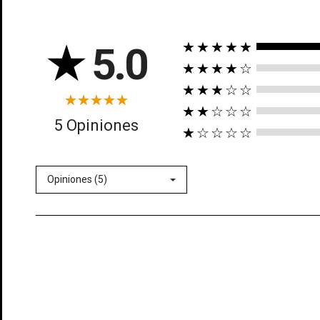
★
5.0
★★★★★
★★★★☆
★★★☆☆
★★☆☆☆
((t
5 Opiniones
★☆☆☆☆
In
((l
Añ
Opiniones (5)
Deb