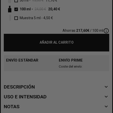
30 ml
-
13,00 €
11,70 €
100 ml
-
24,00 €
20,40 €
Muestra 5 ml
-
4,50 €
info_outline
Ahorras
217,60€
/ 100 ml
AÑADIR AL CARRITO
ENVÍO ESTÁNDAR
ENVÍO PRIME
Coste del envío:
navigate_before
DESCRIPCIÓN
navigate_before
USO E INTENSIDAD
navigate_before
NOTAS