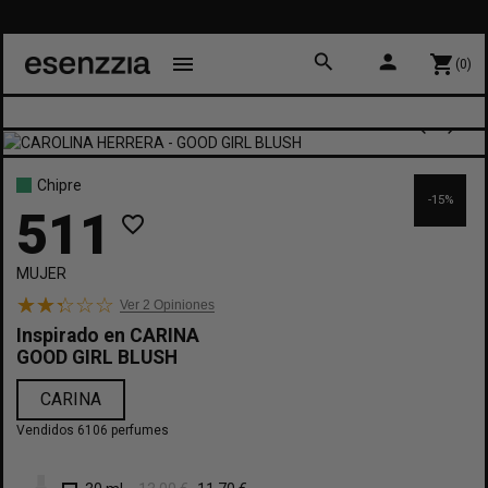
search
person
menu
shopping_cart
(0)
Chipre
-15%
511
favorite_border
MUJER
Ver 2
Opiniones
Inspirado en
CARINA
GOOD GIRL BLUSH
CARINA
Vendidos 6106 perfumes