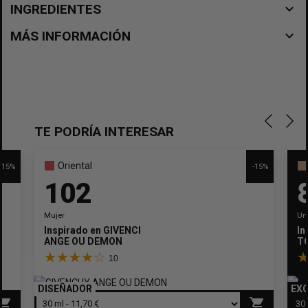
navigate_before
INGREDIENTES
navigate_before
MÁS INFORMACIÓN
TE PODRÍA INTERESAR
Oriental
-15%
-15%
102
Mujer
Un
Inspirado en
GIVENCHY
In
ANGE OU DEMON
T
10
DISEÑADOR
EXC
pping_cart
shopping_cart