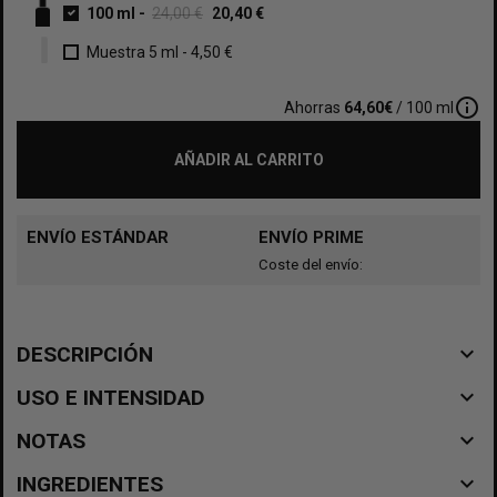
100 ml
-
24,00 €
20,40 €
Muestra 5 ml
-
4,50 €
info_outline
Ahorras
64,60€
/ 100 ml
AÑADIR AL CARRITO
ENVÍO ESTÁNDAR
ENVÍO PRIME
Coste del envío:
navigate_before
DESCRIPCIÓN
navigate_before
USO E INTENSIDAD
navigate_before
NOTAS
navigate_before
INGREDIENTES