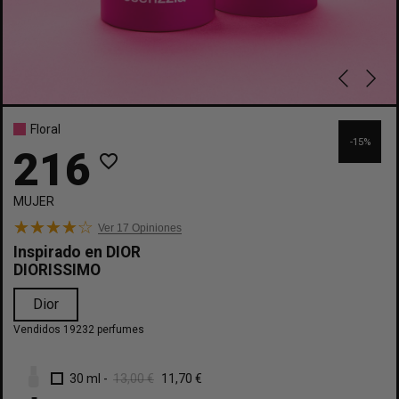
Floral
-15%
216
favorite_border
MUJER
Ver 17
Opiniones
Inspirado en
DIOR
DIORISSIMO
Dior
Vendidos 19232 perfumes
30 ml
-
13,00 €
11,70 €