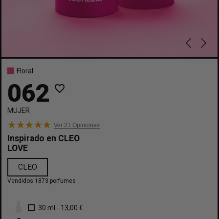
Floral
062
favorite_border
MUJER
Ver 21
Opiniones
Inspirado en
CLEO
LOVE
CLEO
Vendidos 1873 perfumes
30 ml
-
13,00 €