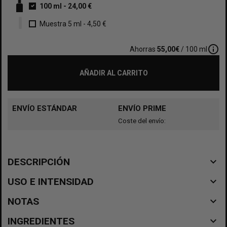
100 ml
-
24,00 €
Muestra 5 ml
-
4,50 €
info_outline
Ahorras
55,00€
/ 100 ml
AÑADIR AL CARRITO
ENVÍO ESTÁNDAR
ENVÍO PRIME
Coste del envío:
navigate_before
DESCRIPCIÓN
navigate_before
USO E INTENSIDAD
navigate_before
NOTAS
navigate_before
INGREDIENTES