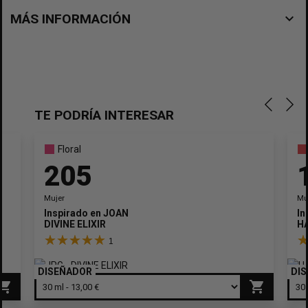
navigate_before
MÁS INFORMACIÓN
TE PODRÍA INTERESAR
Floral
205
Mujer
Mu
Inspirado en
JOAN
In
DIVINE ELIXIR
H
1
DISEÑADOR
DI
pping_cart
shopping_cart
×
Crear lista de deseos