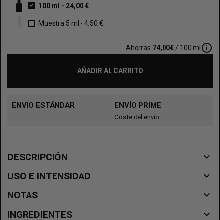
100 ml
-
24,00 €
Muestra 5 ml
-
4,50 €
info_outline
Ahorras
74,00€
/ 100 ml
AÑADIR AL CARRITO
ENVÍO ESTÁNDAR
ENVÍO PRIME
Coste del envío:
navigate_before
DESCRIPCIÓN
navigate_before
USO E INTENSIDAD
navigate_before
NOTAS
navigate_before
INGREDIENTES