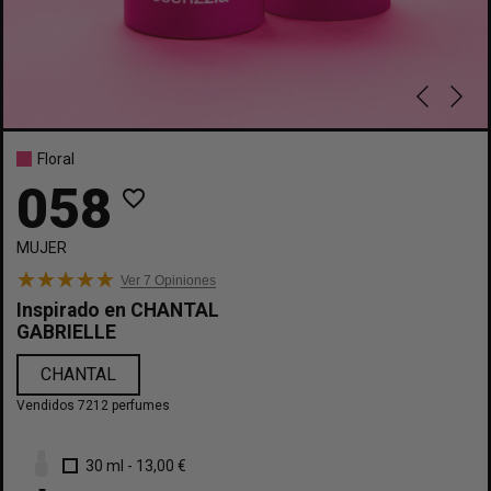
Floral
058
favorite_border
MUJER
Ver 7
Opiniones
Inspirado en
CHANTAL
GABRIELLE
CHANTAL
Vendidos 7212 perfumes
30 ml
-
13,00 €