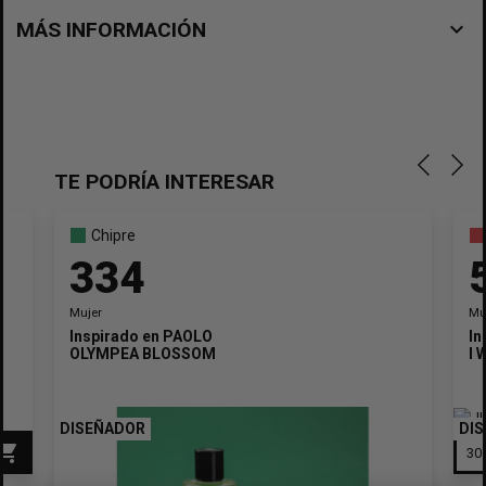
navigate_before
MÁS INFORMACIÓN
TE PODRÍA INTERESAR
Chipre
334
Mujer
Mu
Inspirado en
PAOLO
In
OLYMPEA BLOSSOM
I
DISEÑADOR
DI
pping_cart
×
Crear lista de deseos