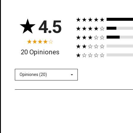
★
4.5
★★★★★
★★★★☆
★★★☆☆
★★☆☆☆
((t
20 Opiniones
★☆☆☆☆
In
((l
Añ
Opiniones (20)
Deb