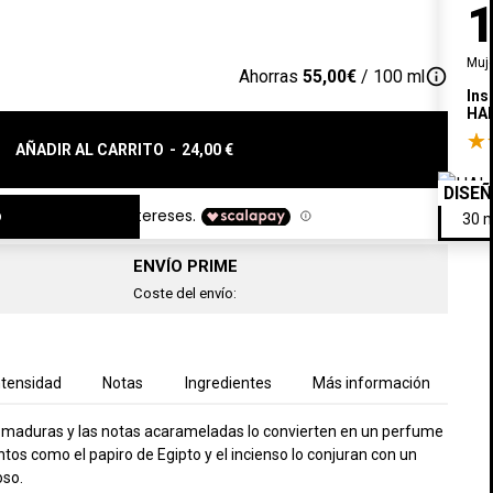
Muj
info_outline
Ahorras
55,00€
/ 100 ml
Ins
HA
AÑADIR AL CARRITO
-
24,00 €
DISE
o
ENVÍO PRIME
Coste del envío:
ntensidad
Notas
Ingredientes
Más información
s maduras y las notas acarameladas lo convierten en un perfume
tos como el papiro de Egipto y el incienso lo conjuran con un
oso.