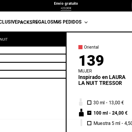
Envío gratuito
+23,90€
CLUSIVE
REGALOS
MIS PEDIDOS
PACKS
 NUIT
Oriental
139
MUJER
Inspirado en
LAURA
LA NUIT TRESSOR
30 ml
-
13,00 €
100 ml
-
24,00 €
Muestra 5 ml
-
4,5