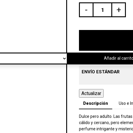
-
+
Añadir al carrit
ENVÍO ESTÁNDAR
Descripción
Uso e I
Dulce pero adulto. Las fruta
cálido y cercano, pero elemen
perfume intrigante y misteri