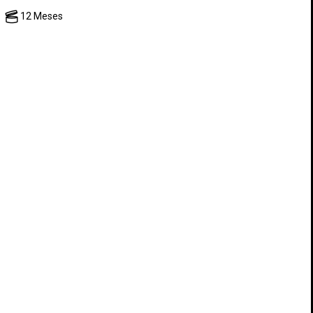
12 Meses
ESCRIBE TU OPINIÓN
×
×
×
sta