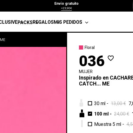
Envío gratuito
+23,90€
CLUSIVE
REGALOS
MIS PEDIDOS
PACKS
 ME
Floral
036
favorite_border
MUJER
Inspirado en
CACHAR
CATCH... ME
30 ml
-
13,00 €
7,
100 ml
-
24,00 €
Muestra 5 ml
-
4,5