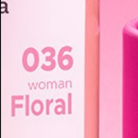
Cr
In
No
Deb
Añ