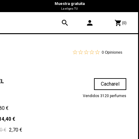
Muestra gratuita
La eliges TU
search
person
shopping_cart
(0)
0
Opiniones
EL
Cacharel
Vendidos 3120 perfumes
80 €
14,40 €
0 €
2,70 €