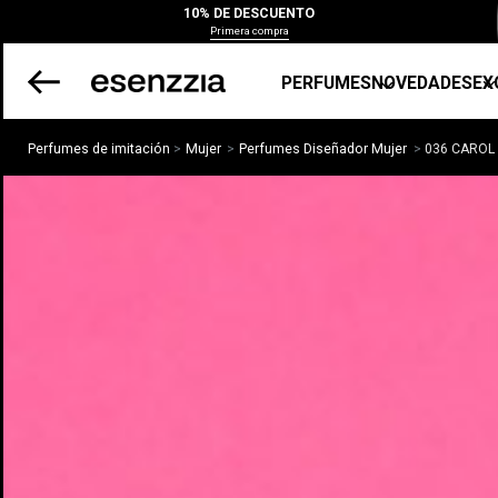
10% DE DESCUENTO
Primera compra
PERFUMES
NOVEDADES
EX
Perfumes de imitación
Mujer
Perfumes Diseñador Mujer
036 CAROL