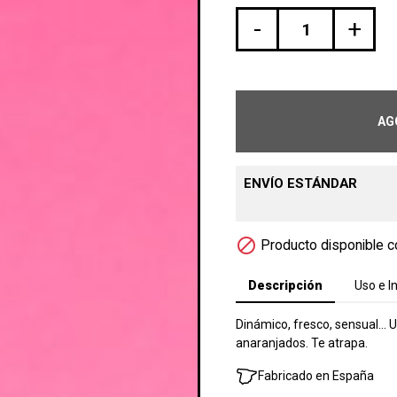
-
+
AG
ENVÍO ESTÁNDAR

Producto disponible c
Descripción
Uso e I
Dinámico, fresco, sensual… U
anaranjados. Te atrapa.
Fabricado en España