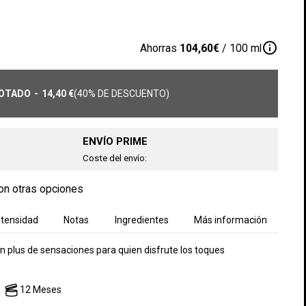
info_outline
Ahorras
104,60€
/ 100 ml
OTADO
-
14,40 €
(40% DE DESCUENTO)
ENVÍO PRIME
Coste del envío:
on otras opciones
ntensidad
Notas
Ingredientes
Más información
n plus de sensaciones para quien disfrute los toques
12 Meses