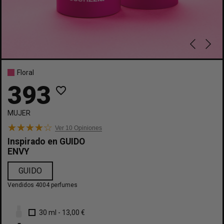
Floral
393
favorite_border
MUJER
Ver 10
Opiniones
Inspirado en
GUIDO
ENVY
GUIDO
Vendidos 4004 perfumes
30 ml
-
13,00 €