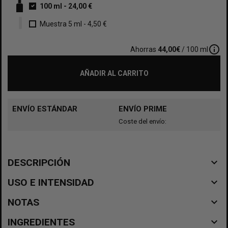
100 ml
-
24,00 €
Muestra 5 ml
-
4,50 €
info_outline
Ahorras
44,00€
/ 100 ml
AÑADIR AL CARRITO
ENVÍO ESTÁNDAR
ENVÍO PRIME
Coste del envío:
navigate_before
DESCRIPCIÓN
navigate_before
USO E INTENSIDAD
navigate_before
NOTAS
navigate_before
INGREDIENTES