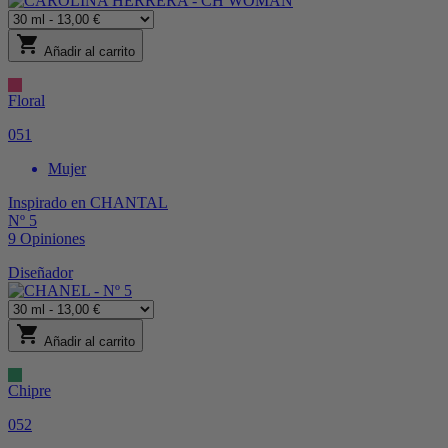
shopping_cart
Añadir al carrito
Floral
051
Mujer
Inspirado en
CHANTAL
Nº 5
9
Opiniones
Diseñador
shopping_cart
Añadir al carrito
Chipre
052