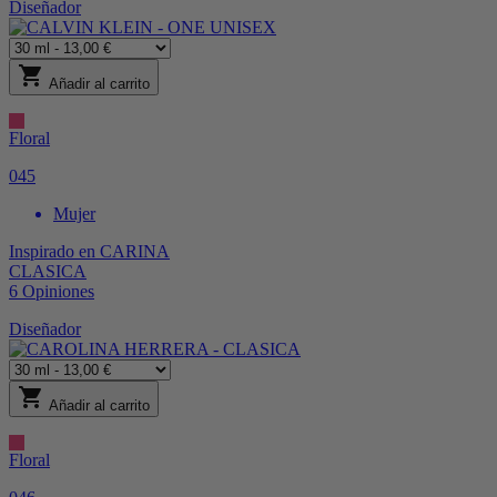
Diseñador
shopping_cart
Añadir al carrito
Floral
045
Mujer
Inspirado en
CARINA
CLASICA
6
Opiniones
Diseñador
shopping_cart
Añadir al carrito
Floral