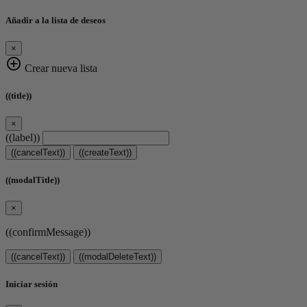
Añadir a la lista de deseos
×
add_circle_outline
Crear nueva lista
((title))
×
((label))
((cancelText))
((createText))
((modalTitle))
×
((confirmMessage))
((cancelText))
((modalDeleteText))
Iniciar sesión