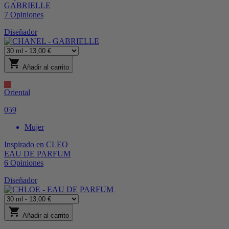
GABRIELLE
7
Opiniones
Diseñador
shopping_cart
Añadir al carrito
Oriental
059
Mujer
Inspirado en
CLEO
EAU DE PARFUM
6
Opiniones
Diseñador
shopping_cart
Añadir al carrito