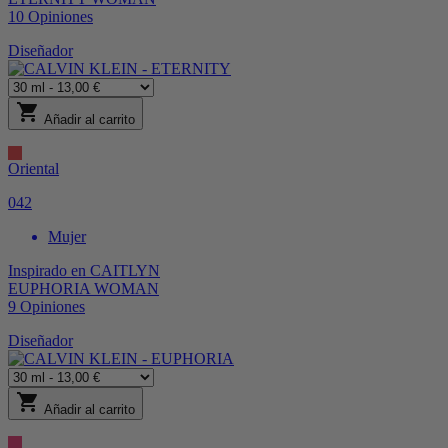
10
Opiniones
Diseñador
shopping_cart
Añadir al carrito
Oriental
042
Mujer
Inspirado en
CAITLYN
EUPHORIA WOMAN
9
Opiniones
Diseñador
shopping_cart
Añadir al carrito