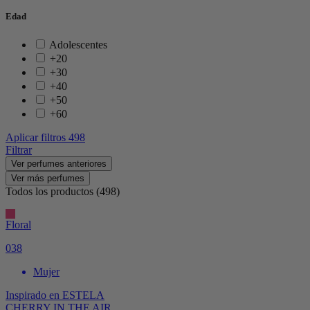
Edad
Adolescentes
+20
+30
+40
+50
+60
Aplicar filtros
498
Filtrar
Ver perfumes anteriores
Ver más perfumes
Todos los productos (498)
Floral
038
Mujer
Inspirado en
ESTELA
CHERRY IN THE AIR