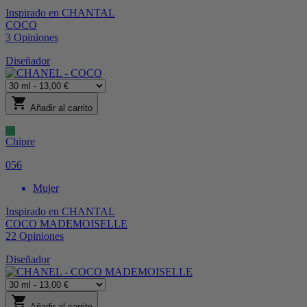
Inspirado en
CHANTAL
COCO
3
Opiniones
Diseñador
shopping_cart
Añadir al carrito
Chipre
056
Mujer
Inspirado en
CHANTAL
COCO MADEMOISELLE
22
Opiniones
Diseñador
shopping_cart
Añadir al carrito