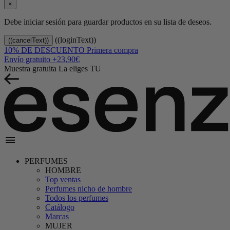
×
Debe iniciar sesión para guardar productos en su lista de deseos.
((loginText))
((cancelText))
10% DE DESCUENTO
Primera compra
Envío gratuito
+23,90€
Muestra gratuita
La eliges TU
menu
PERFUMES
HOMBRE
Top ventas
Perfumes nicho de hombre
Todos los perfumes
Catálogo
Marcas
MUJER