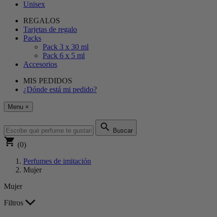
Unisex
REGALOS
Tarjetas de regalo
Packs
Pack 3 x 30 ml
Pack 6 x 5 ml
Accesorios
MIS PEDIDOS
¿Dónde está mi pedido?
Menu
×
search
Buscar
shopping_cart
(0)
Perfumes de imitación
Mujer
Mujer
Filtros