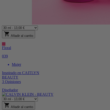
shopping_cart
Añadir al carrito
Floral
039
Mujer
Inspirado en
CAITLYN
BEAUTY
3
Opiniones
Diseñador
shopping_cart
Añadir al carrito