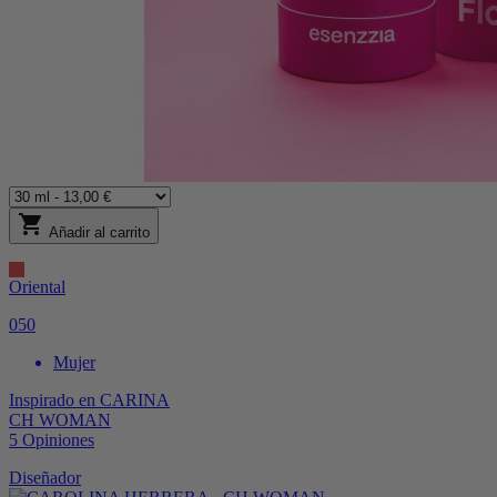
shopping_cart
Añadir al carrito
Oriental
050
Mujer
Inspirado en
CARINA
CH WOMAN
5
Opiniones
Diseñador