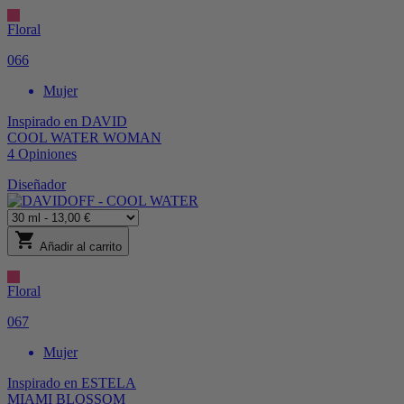
Floral
066
Mujer
Inspirado en
DAVID
COOL WATER WOMAN
4
Opiniones
Diseñador
shopping_cart
Añadir al carrito
Floral
067
Mujer
Inspirado en
ESTELA
MIAMI BLOSSOM