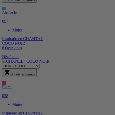
Almizcle
057
Mujer
Inspirado en
CHANTAL
COCO NOIR
8
Opiniones
Diseñador
shopping_cart
Añadir al carrito
Floral
058
Mujer
Inspirado en
CHANTAL