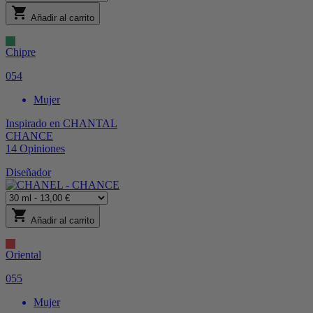
shopping_cart
Añadir al carrito
Chipre
054
Mujer
Inspirado en
CHANTAL
CHANCE
14
Opiniones
Diseñador
shopping_cart
Añadir al carrito
Oriental
055
Mujer