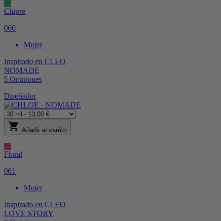
Chipre
060
Mujer
Inspirado en
CLEO
NOMADE
5
Opiniones
Diseñador
shopping_cart
Añadir al carrito
Floral
061
Mujer
Inspirado en
CLEO
LOVE STORY