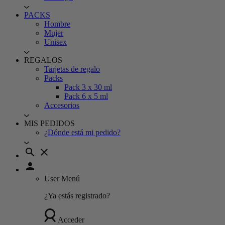
PACKS
Hombre
Mujer
Unisex
REGALOS
Tarjetas de regalo
Packs
Pack 3 x 30 ml
Pack 6 x 5 ml
Accesorios
MIS PEDIDOS
¿Dónde está mi pedido?
search
close
person
User Menú
¿Ya estás registrado?
Acceder