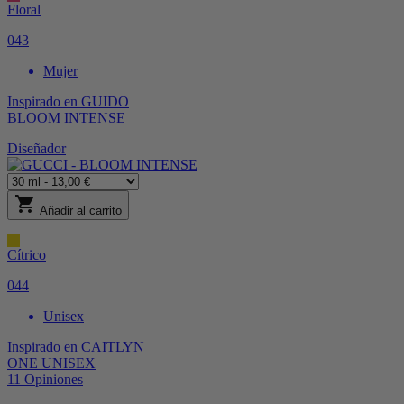
Floral
043
Mujer
Inspirado en
GUIDO
BLOOM INTENSE
Diseñador
shopping_cart
Añadir al carrito
Cítrico
044
Unisex
Inspirado en
CAITLYN
ONE UNISEX
11
Opiniones