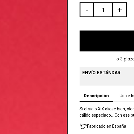
-
+
ENVÍO ESTÁNDAR
Descripción
Uso e I
Si el siglo XIX oliese bien, 
cálido especiado… Con ese pu
Fabricado en España