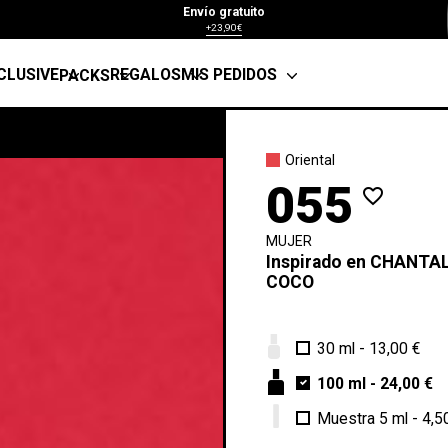
Envío gratuito
+23,90€
CLUSIVE
REGALOS
MIS PEDIDOS
PACKS
C
Oriental
055
favorite_border
MUJER
Inspirado en
CHANTA
COCO
30 ml
-
13,00 €
100 ml
-
24,00 €
Muestra 5 ml
-
4,5