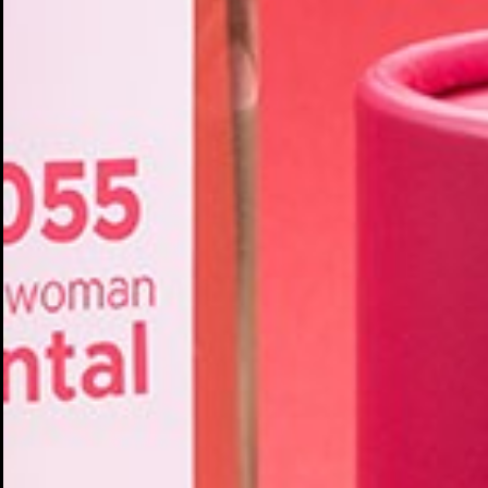
Cr
In
No
Deb
Añ