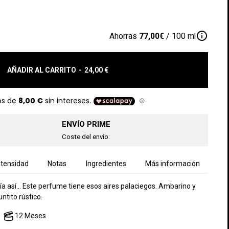
info_outline
Ahorras
77,00€
/ 100 ml
AÑADIR AL CARRITO
-
24,00 €
ENVÍO PRIME
Coste del envío:
ntensidad
Notas
Ingredientes
Más información
olería así… Este perfume tiene esos aires palaciegos. Ambarino y
ntito rústico.
12 Meses