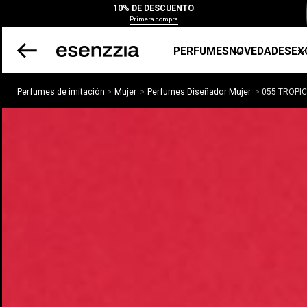
10% DE DESCUENTO
Primera compra
PERFUMES
NOVEDADES
EX
Perfumes de imitación
Mujer
Perfumes Diseñador Mujer
055 TROPI