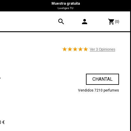
Muestra gratuita
La eliges TU
search
person
shopping_cart
(0)
Ver 3
Opiniones
L
CHANTAL
Vendidos 7210 perfumes
0 €