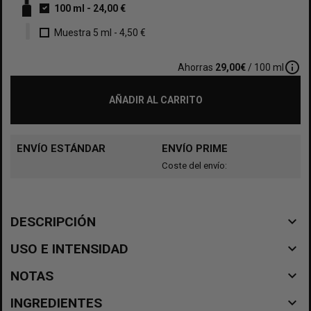
100 ml
-
24,00 €
Muestra 5 ml
-
4,50 €
info_outline
Ahorras
29,00€
/ 100 ml
AÑADIR AL CARRITO
ENVÍO ESTÁNDAR
ENVÍO PRIME
Coste del envío:
navigate_before
DESCRIPCIÓN
navigate_before
USO E INTENSIDAD
navigate_before
NOTAS
navigate_before
INGREDIENTES