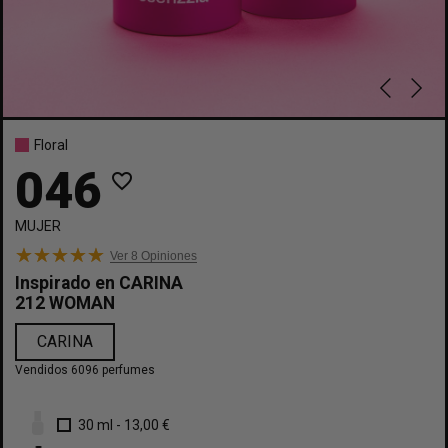
Floral
046
favorite_border
MUJER
Ver 8
Opiniones
Inspirado en
CARINA
212 WOMAN
CARINA
Vendidos 6096 perfumes
30 ml
-
13,00 €