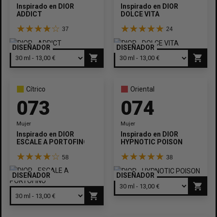
Cítrico
Floral
Oriental
Inspirado en
DIOR
Inspirado en
DIOR
ADDICT
DOLCE VITA
EDAD
37
24
Adolescentes
+20
+30
+40
+50
+60
DISEÑADOR
DISEÑADOR
shopping_cart
shopping_cart
APLICAR FILTROS
498
Cítrico
Oriental
073
074
Mujer
Mujer
Inspirado en
DIOR
Inspirado en
DIOR
ESCALE A PORTOFINO
HYPNOTIC POISON
58
38
DISEÑADOR
DISEÑADOR
shopping_cart
shopping_cart