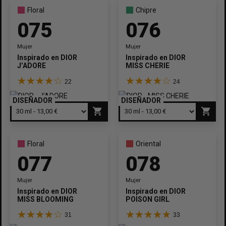
Floral
Chipre
075
076
Mujer
Mujer
Inspirado en
DIOR
Inspirado en
DIOR
J’ADORE
MISS CHERIE
22
24
DISEÑADOR
DISEÑADOR
shopping_cart
shopping_cart
Floral
Oriental
077
078
Mujer
Mujer
Inspirado en
DIOR
Inspirado en
DIOR
MISS BLOOMING
POISON GIRL
31
33