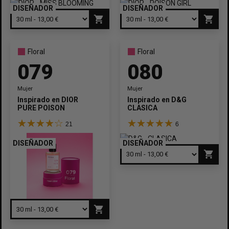
DISEÑADOR
DISEÑADOR
shopping_cart
shopping_cart
Floral
Floral
079
080
Mujer
Mujer
Inspirado en
DIOR
Inspirado en
D&G
PURE POISON
CLASICA
21
6
DISEÑADOR
DISEÑADOR
shopping_cart
shopping_cart