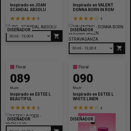
Inspirado en
JOAN
Inspirado en
VALENTINO
SCANDAL ABSOLU
DONNA BORN IN ROMA GREE
5
4
DISEÑADOR
DISEÑADOR
shopping_cart
shopping_cart
Floral
Floral
089
090
Mujer
Mujer
Inspirado en
ESTEE LAUDER
Inspirado en
ESTEE LAUDER
BEAUTIFUL
WHITE LINEN
5
4
DISEÑADOR
DISEÑADOR