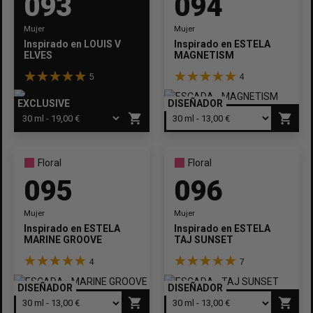
093
094
Mujer
Mujer
Inspirado en
LOUIS VUITTON
Inspirado en
ESTELA
ELVES
MAGNETISM
5
4
EXCLUSIVE
DISEÑADOR
shopping_cart
shopping_cart
Floral
Floral
095
096
Mujer
Mujer
Inspirado en
ESTELA
Inspirado en
ESTELA
MARINE GROOVE
TAJ SUNSET
4
7
DISEÑADOR
DISEÑADOR
shopping_cart
shopping_cart