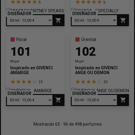
5
5
DISEÑADOR
DISEÑADOR
shopping_cart
shopping_cart
Floral
Oriental
101
102
Mujer
Mujer
Inspirado en
GIVENCHY
Inspirado en
GIVENCHY
AMARIGE
ANGE OU DEMON
15
10
DISEÑADOR
DISEÑADOR
shopping_cart
shopping_cart
Mostrando 65 - 96 de 498 perfumes