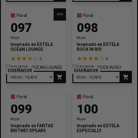
-40%
Floral
Floral
097
098
Mujer
Mujer
Inspirado en
ESTELA
Inspirado en
ESTELA
OCEAN LOUNGE
ROCK IN RIO
3
9
DISEÑADOR
DISEÑADOR
shopping_cart
shopping_cart
Floral
Floral
099
100
Mujer
Mujer
Inspirado en
FANTASY
Inspirado en
ESTELA
BRITNEY SPEARS
ESPECIALLY