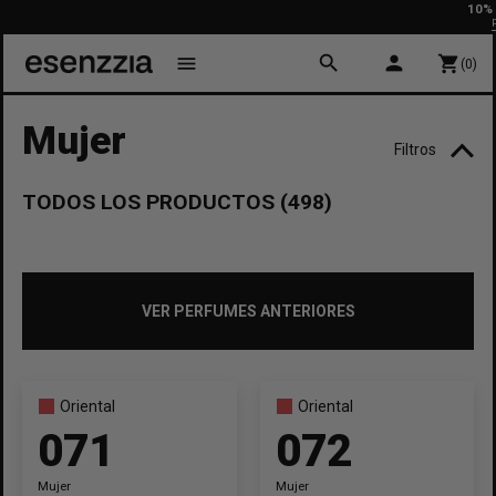
10% DE DESC
Primera comp
search
person
menu
shopping_cart
(0)
Mujer
Filtros
TODOS LOS PRODUCTOS (498)
TEMPORADA
Invierno
Otoño
Primavera
Verano
VER PERFUMES ANTERIORES
FUERZA
Intenso
Intermedio
Suave
Oriental
Oriental
FAMILIA
071
072
Almizcle
Amaderada
Aromatica
Chipre
Mujer
Mujer