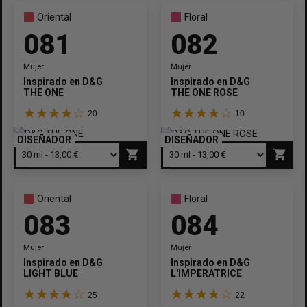
Oriental
Floral
081
082
Mujer
Mujer
Inspirado en
D&G
Inspirado en
D&G
THE ONE
THE ONE ROSE
20
10
DISEÑADOR
DISEÑADOR
shopping_cart
shopping_cart
Oriental
Floral
083
084
Mujer
Mujer
Inspirado en
D&G
Inspirado en
D&G
LIGHT BLUE
L'IMPERATRICE
25
22