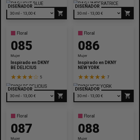
DISEÑADOR
DISEÑADOR
shopping_cart
shopping_cart
Floral
Floral
085
086
Mujer
Mujer
Inspirado en
DKNY
Inspirado en
DKNY
BE DELICIUS
NEW YORK
5
7
DISEÑADOR
DISEÑADOR
shopping_cart
shopping_cart
Floral
Floral
087
088
Mujer
Mujer