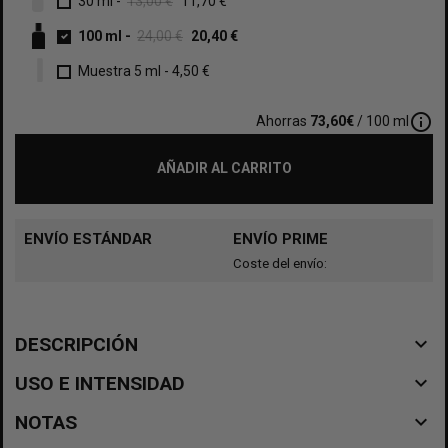
30 ml
-
13,00 €
11,70 €
100 ml
-
24,00 €
20,40 €
Muestra 5 ml
-
4,50 €
info_outline
Ahorras
73,60€
/ 100 ml
AÑADIR AL CARRITO
ENVÍO ESTÁNDAR
ENVÍO PRIME
Coste del envío:
navigate_before
DESCRIPCIÓN
navigate_before
USO E INTENSIDAD
navigate_before
NOTAS