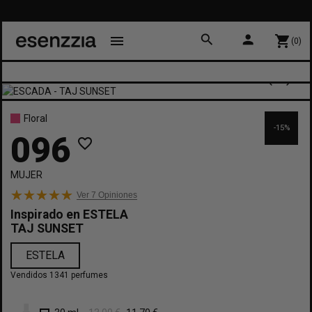
search
person
menu
shopping_cart
(0)
Floral
-15%
096
favorite_border
MUJER
Ver 7
Opiniones
Inspirado en
ESTELA
TAJ SUNSET
ESTELA
Vendidos 1341 perfumes