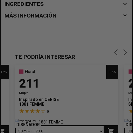
navigate_before
INGREDIENTES
navigate_before
MÁS INFORMACIÓN
TE PODRÍA INTERESAR
Floral
-15%
-15%
211
Mujer
Mu
Inspirado en
CERISE
In
1881 FEMME
SI
9
DISEÑADOR
DI
pping_cart
shopping_cart