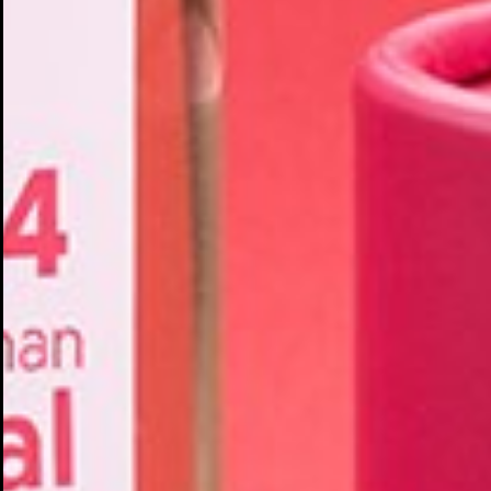
Cr
In
No
Deb
Añ