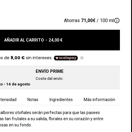
info_outline
Ahorras
71,00€
/ 100 ml
AÑADIR AL CARRITO
-
24,00 €
ENVÍO PRIME
Coste del envío:
o - 14 de agosto
ntensidad
Notas
Ingredientes
Más información
s albores otoñales serán perfectas para que las pasees
 tan frutales a su salida, florales en su corazón y entre
osas en su fondo.