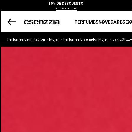
10% DE DESCUENTO
Primera compra
PERFUMES
NOVEDADES
EX
Perfumes de imitación
Mujer
Perfumes Diseñador Mujer
094 ESTEL