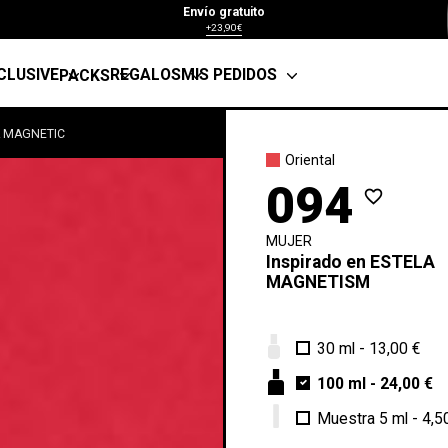
Envío gratuito
+23,90€
CLUSIVE
REGALOS
MIS PEDIDOS
PACKS
A MAGNETIC
Oriental
094
favorite_border
MUJER
Inspirado en
ESTELA
MAGNETISM
30 ml
-
13,00 €
100 ml
-
24,00 €
Muestra 5 ml
-
4,5