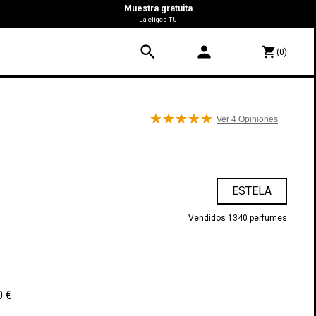
Muestra gratuita
La eliges TU
search
person
shopping_cart
(0)
Ver 4
Opiniones
ESTELA
Vendidos 1340 perfumes
0 €