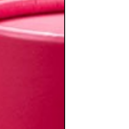
ear lista de deseos
iciar sesión
mbre de la lista de deseos
e iniciar sesión para guardar productos en su lista de deseos.
adir a la lista de deseos