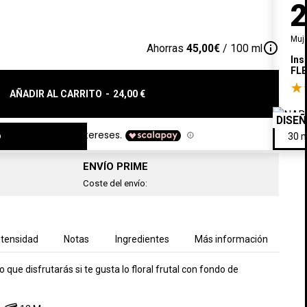
Muj
info_outline
Ahorras
45,00€
/ 100 ml
Ins
FL
AÑADIR AL CARRITO
-
24,00 €
DISE
o
ENVÍO PRIME
Coste del envío:
ntensidad
Notas
Ingredientes
Más información
ue disfrutarás si te gusta lo floral frutal con fondo de