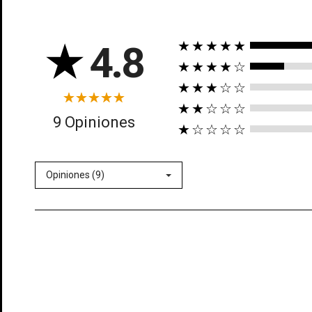
★
4.8
★★★★★
★★★★☆
★★★☆☆
★★☆☆☆
((t
9 Opiniones
★☆☆☆☆
In
((l
Añ
Opiniones (9)
Deb