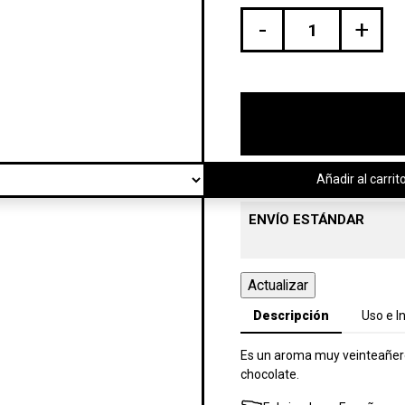
-
+
Añadir al carrit
ENVÍO ESTÁNDAR
Descripción
Uso e I
Es un aroma muy veinteañero q
chocolate.