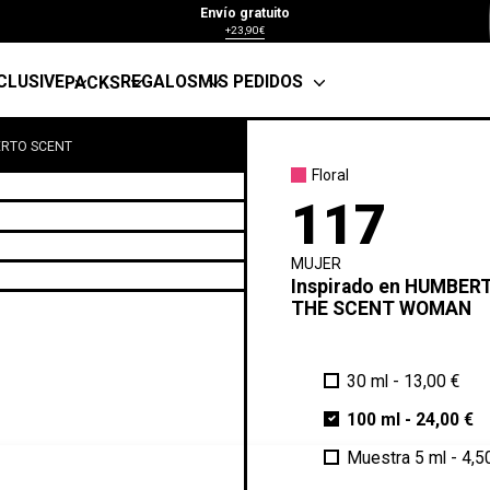
Envío gratuito
+23,90€
CLUSIVE
REGALOS
MIS PEDIDOS
PACKS
ERTO SCENT
Floral
117
MUJER
Inspirado en
HUMBER
THE SCENT WOMAN
30 ml
-
13,00 €
100 ml
-
24,00 €
Muestra 5 ml
-
4,5