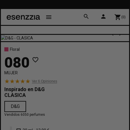
search
person
menu
shopping_cart
(0)
Floral
080
favorite_border
MUJER
Ver 6
Opiniones
Inspirado en
D&G
CLASICA
D&G
Vendidos 6050 perfumes