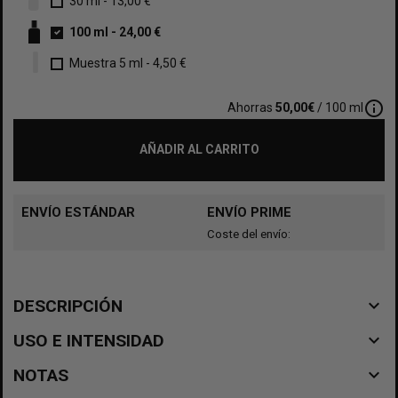
30 ml
-
13,00 €
100 ml
-
24,00 €
Muestra 5 ml
-
4,50 €
info_outline
Ahorras
50,00€
/ 100 ml
AÑADIR AL CARRITO
ENVÍO ESTÁNDAR
ENVÍO PRIME
Coste del envío:
navigate_before
DESCRIPCIÓN
navigate_before
USO E INTENSIDAD
navigate_before
NOTAS