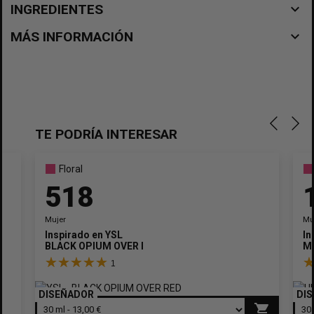
navigate_before
INGREDIENTES
navigate_before
MÁS INFORMACIÓN
TE PODRÍA INTERESAR
Floral
518
Mujer
Mu
Inspirado en
YSL
In
BLACK OPIUM OVER RED
MA
1
DISEÑADOR
DI
shopping_cart