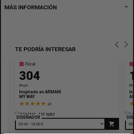
navigate_before
MÁS INFORMACIÓN
TE PODRÍA INTERESAR
Floral
304
Mujer
Mu
Inspirado en
ARMANI
In
MY WAY
AI
18
DISEÑADOR
DI
shopping_cart
×
Crear lista de deseos