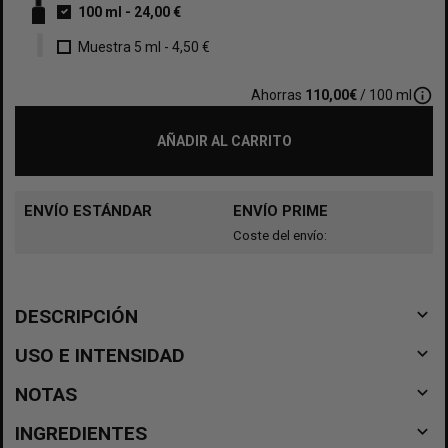
100 ml
-
24,00 €
Muestra 5 ml
-
4,50 €
info_outline
Ahorras
110,00€
/ 100 ml
AÑADIR AL CARRITO
ENVÍO ESTÁNDAR
ENVÍO PRIME
Coste del envío:
navigate_before
DESCRIPCIÓN
navigate_before
USO E INTENSIDAD
navigate_before
NOTAS
navigate_before
INGREDIENTES