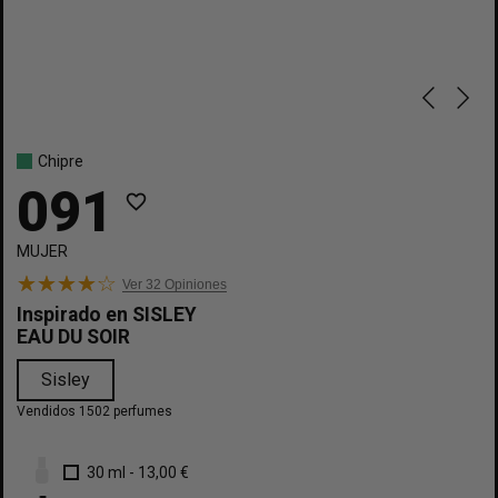
Chipre
091
favorite_border
MUJER
Ver 32
Opiniones
Inspirado en
SISLEY
EAU DU SOIR
Sisley
Vendidos 1502 perfumes
30 ml
-
13,00 €