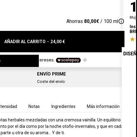
Muj
info_outline
Ahorras
80,00€
/ 100 ml
Ins
BR
AÑADIR AL CARRITO
-
24,00 €
DISE
o
ENVÍO PRIME
Coste del envío:
ntensidad
Notas
Ingredientes
Más información
tas herbales mezcladas con una cremosa vainilla. Un equilibrio
anto por el día como por la noche otoño-invernales, y que en cada
rte u otra de su aroma... Y de ti.