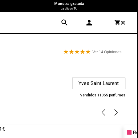
Muestra gratuita
La eliges TU
search
person
shopping_cart
(0)
Ver 14
Opiniones
Yves Saint Laurent
Vendidos 11055 perfumes
0 €
Fl