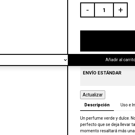
-
+
Añadir al carrit
ENVÍO ESTÁNDAR
Descripción
Uso e I
Un perfume verde y dulce. No
perfecto que se deja llevar t
momento resaltará más una pa