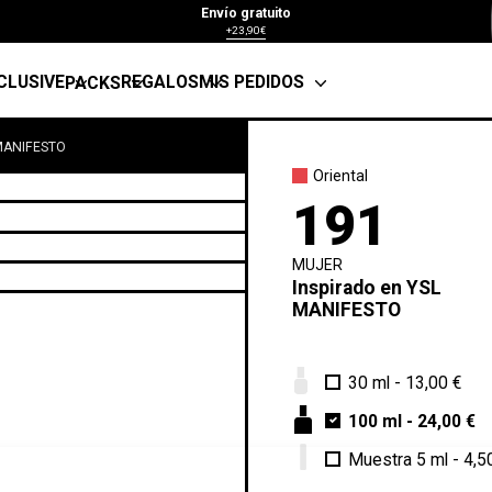
Envío gratuito
+23,90€
CLUSIVE
REGALOS
MIS PEDIDOS
PACKS
MANIFESTO
Oriental
191
MUJER
Inspirado en
YSL
MANIFESTO
30 ml
-
13,00 €
100 ml
-
24,00 €
Muestra 5 ml
-
4,5