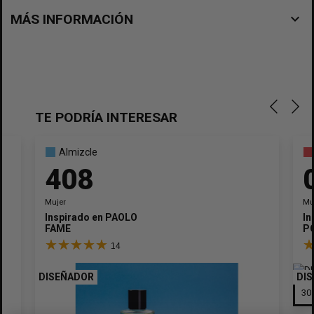
navigate_before
MÁS INFORMACIÓN
TE PODRÍA INTERESAR
Almizcle
408
Mujer
Mu
Inspirado en
PAOLO
In
FAME
PO
14
DISEÑADOR
DI
×
Crear lista de deseos