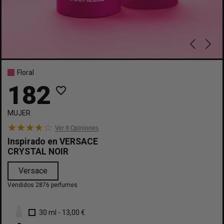
Floral
182
favorite_border
MUJER
Ver 8
Opiniones
Inspirado en
VERSACE
CRYSTAL NOIR
Versace
Vendidos 2876 perfumes
30 ml
-
13,00 €