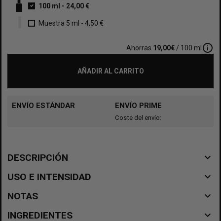
100 ml
-
24,00 €
Muestra 5 ml
-
4,50 €
info_outline
Ahorras
19,00€
/ 100 ml
AÑADIR AL CARRITO
ENVÍO ESTÁNDAR
ENVÍO PRIME
Coste del envío:
navigate_before
DESCRIPCIÓN
navigate_before
USO E INTENSIDAD
navigate_before
NOTAS
navigate_before
INGREDIENTES