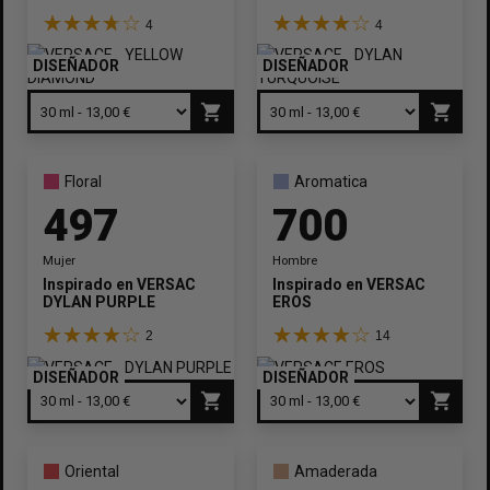
4
4
DISEÑADOR
DISEÑADOR
shopping_cart
shopping_cart
Floral
Aromatica
497
700
Mujer
Hombre
Inspirado en
VERSACE
Inspirado en
VERSACE
DYLAN PURPLE
EROS
2
14
DISEÑADOR
DISEÑADOR
shopping_cart
shopping_cart
Oriental
Amaderada