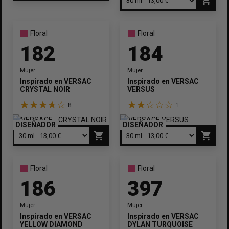
shopping_cart
Floral
Floral
182
184
Mujer
Mujer
Inspirado en
VERSACE
Inspirado en
VERSACE
CRYSTAL NOIR
VERSUS
8
1
DISEÑADOR
DISEÑADOR
shopping_cart
shopping_cart
Floral
Floral
186
397
Mujer
Mujer
Inspirado en
VERSACE
Inspirado en
VERSACE
YELLOW DIAMOND
DYLAN TURQUOISE