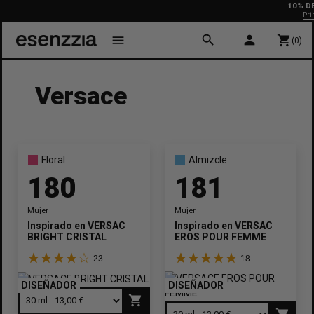
10% DE D
Primera 
search
person
menu
shopping_cart
(0)
Versace
Floral
Almizcle
180
181
Mujer
Mujer
Inspirado en
VERSACE
Inspirado en
VERSACE
BRIGHT CRISTAL
EROS POUR FEMME
23
18
DISEÑADOR
DISEÑADOR
shopping_cart