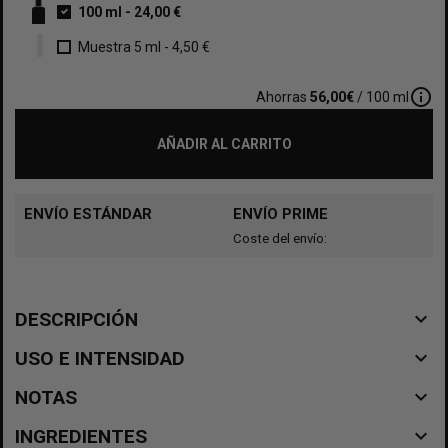
100 ml
-
24,00 €
Muestra 5 ml
-
4,50 €
info_outline
Ahorras
56,00€
/ 100 ml
AÑADIR AL CARRITO
ENVÍO ESTÁNDAR
ENVÍO PRIME
Coste del envío:
navigate_before
DESCRIPCIÓN
navigate_before
USO E INTENSIDAD
navigate_before
NOTAS
navigate_before
INGREDIENTES