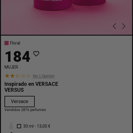
Floral
184
favorite_border
MUJER
Ver 1
Opinión
Inspirado en
VERSACE
VERSUS
Versace
Vendidos 2876 perfumes
30 ml
-
13,00 €