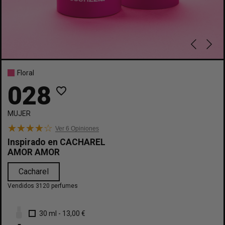
Floral
028
favorite_border
MUJER
Ver 6
Opiniones
Inspirado en
CACHAREL
AMOR AMOR
Cacharel
Vendidos 3120 perfumes
30 ml
-
13,00 €