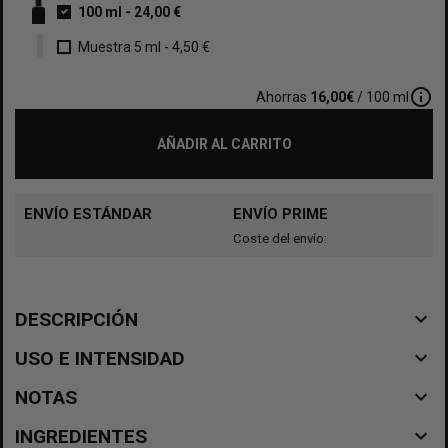
100 ml
-
24,00 €
Muestra 5 ml
-
4,50 €
info_outline
Ahorras
16,00€
/ 100 ml
AÑADIR AL CARRITO
ENVÍO ESTÁNDAR
ENVÍO PRIME
Coste del envío:
navigate_before
DESCRIPCIÓN
navigate_before
USO E INTENSIDAD
navigate_before
NOTAS
navigate_before
INGREDIENTES