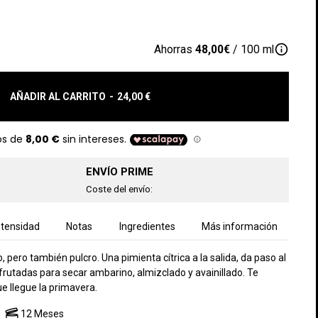
info_outline
Ahorras
48,00€
/ 100 ml
AÑADIR AL CARRITO
-
24,00 €
ENVÍO PRIME
Coste del envío:
ntensidad
Notas
Ingredientes
Más información
to, pero también pulcro. Una pimienta cítrica a la salida, da paso al
 afrutadas para secar ambarino, almizclado y avainillado. Te
ue llegue la primavera.
12 Meses