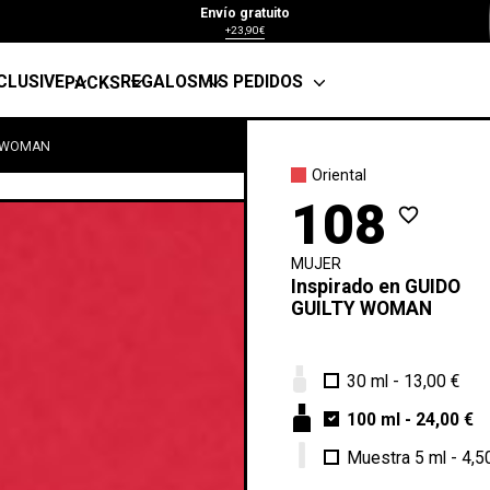
Envío gratuito
+23,90€
CLUSIVE
REGALOS
MIS PEDIDOS
PACKS
O WOMAN
Oriental
108
favorite_border
MUJER
Inspirado en
GUIDO
GUILTY WOMAN
30 ml
-
13,00 €
100 ml
-
24,00 €
Muestra 5 ml
-
4,5