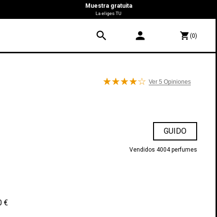
Muestra gratuita
La eliges TU
search
person
shopping_cart
(0)
Ver 5
Opiniones
GUIDO
Vendidos 4004 perfumes
0 €