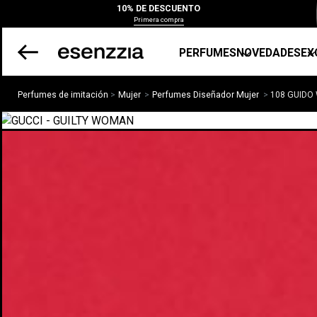
10% DE DESCUENTO
Primera compra
PERFUMES
NOVEDADES
EX
Perfumes de imitación
Mujer
Perfumes Diseñador Mujer
108 GUID