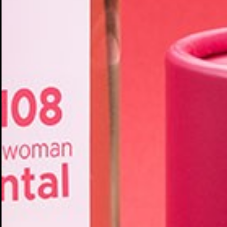
Cr
In
No
Deb
Añ