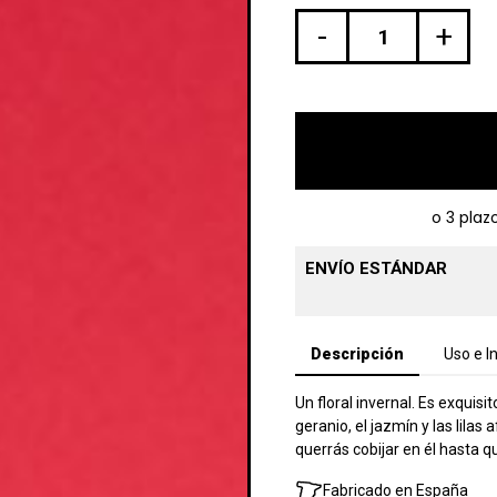
-
+
ENVÍO ESTÁNDAR
Descripción
Uso e I
Un floral invernal. Es exquisi
geranio, el jazmín y las lilas
querrás cobijar en él hasta q
Fabricado en España