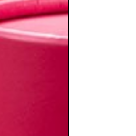
ear lista de deseos
iciar sesión
mbre de la lista de deseos
e iniciar sesión para guardar productos en su lista de deseos.
adir a la lista de deseos