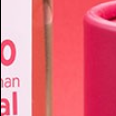
Cr
In
No
Deb
Añ