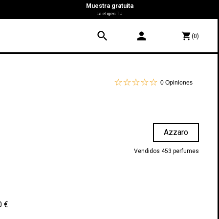
Muestra gratuita
La eliges TU
search
person
shopping_cart
(0)
0
Opiniones
Azzaro
Vendidos 453 perfumes
0 €