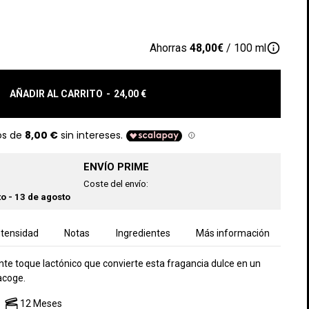
info_outline
Ahorras
48,00€
/ 100 ml
AÑADIR AL CARRITO
-
24,00 €
ENVÍO PRIME
Coste del envío:
o - 13 de agosto
ntensidad
Notas
Ingredientes
Más información
nte toque lactónico que convierte esta fragancia dulce en un
acoge.
12 Meses