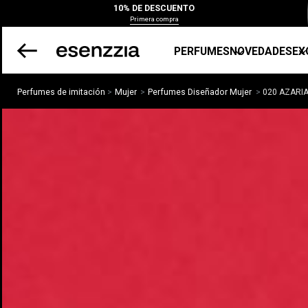
10% DE DESCUENTO
Primera compra
PERFUMES
NOVEDADES
EX
Perfumes de imitación
Mujer
Perfumes Diseñador Mujer
020 AZARIA