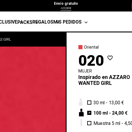
Envío gratuito
+23,90€
CLUSIVE
REGALOS
MIS PEDIDOS
PACKS
S GIRL
Oriental
020
favorite_border
MUJER
Inspirado en
AZZARO
WANTED GIRL
30 ml
-
13,00 €
100 ml
-
24,00 €
Muestra 5 ml
-
4,5