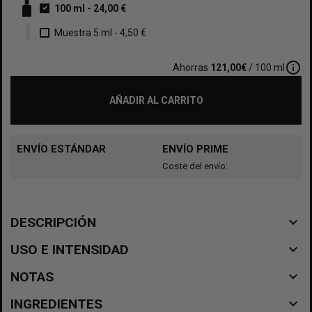
100 ml
-
24,00 €
Muestra 5 ml
-
4,50 €
info_outline
Ahorras
121,00€
/ 100 ml
AÑADIR AL CARRITO
ENVÍO ESTÁNDAR
ENVÍO PRIME
Coste del envío:
navigate_before
DESCRIPCIÓN
navigate_before
USO E INTENSIDAD
navigate_before
NOTAS
navigate_before
INGREDIENTES