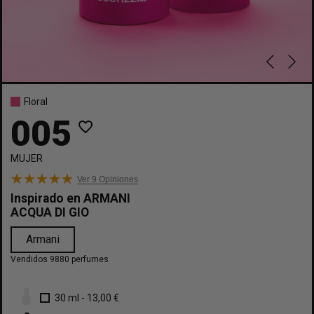
Floral
005
favorite_border
MUJER
Ver 9
Opiniones
Inspirado en
ARMANI
ACQUA DI GIO
Armani
Vendidos 9880 perfumes
30 ml
-
13,00 €