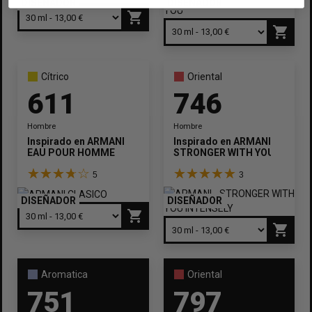
DISEÑADOR
DISEÑADOR
shopping_cart
shopping_cart
Cítrico
Oriental
611
746
Hombre
Hombre
Inspirado en
ARMANI
Inspirado en
ARMANI
EAU POUR HOMME
STRONGER WITH YOU INTENS
5
3
DISEÑADOR
DISEÑADOR
shopping_cart
shopping_cart
Aromatica
Oriental
751
797