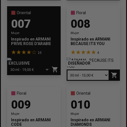
Oriental
Floral
007
008
Mujer
Mujer
Inspirado en
ARMANI
Inspirado en
ARMANI
PRIVE ROSE D'ARABIE
BECAUSE ITS YOU
16
4
EXCLUSIVE
DISEÑADOR
shopping_cart
shopping_cart
Floral
Oriental
009
010
Mujer
Mujer
Inspirado en
ARMANI
Inspirado en
ARMANI
CODE
DIAMONDS