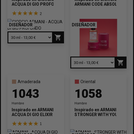
ACQUA DI GIO PROFONDO
ARMANI CODE ABSOLU
2
DISEÑADOR
DISEÑADOR
shopping_cart
shopping_cart
Amaderada
Oriental
1043
1058
Hombre
Hombre
Inspirado en
ARMANI
Inspirado en
ARMANI
ACQUA DI GIO ELIXIR
STRONGER WITH YOU TOBAC
1