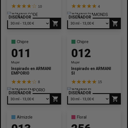
10
4
DISEÑADOR
DISEÑADOR
shopping_cart
shopping_cart
Chipre
Chipre
011
012
Mujer
Mujer
Inspirado en
ARMANI
Inspirado en
ARMANI
EMPORIO
SI
8
15
DISEÑADOR
DISEÑADOR
shopping_cart
shopping_cart
Almizcle
Floral