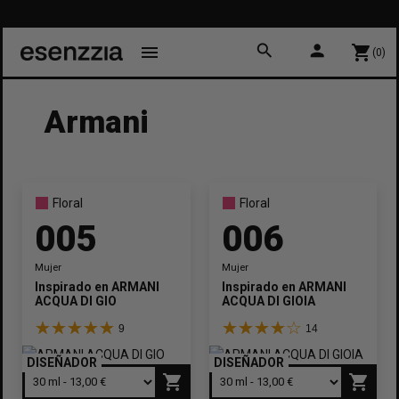
1
search
person
menu
shopping_cart
(0)
Armani
Floral
Floral
005
006
Mujer
Mujer
Inspirado en
ARMANI
Inspirado en
ARMANI
ACQUA DI GIO
ACQUA DI GIOIA
9
14
DISEÑADOR
DISEÑADOR
shopping_cart
shopping_cart