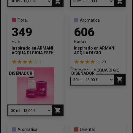
shopping_cart
shopping_cart
Floral
Aromatica
349
606
Mujer
Hombre
Inspirado en
ARMANI
Inspirado en
ARMANI
ACQUA DI GIOIA ESENZZA
ACQUA DI GIO
2
23
DISEÑADOR
DISEÑADOR
shopping_cart
shopping_cart
Aromatica
Oriental