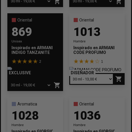
shopping_cart
shopping_cart
Oriental
Oriental
869
1013
Unisex
Hombre
Inspirado en
ARMANI
Inspirado en
ARMANI
INDIGO TANZANITE
CODE PROFUMO
2
1
EXCLUSIVE
DISEÑADOR
shopping_cart
shopping_cart
Aromatica
Oriental
1028
1036
Hombre
Hombre
Inspirado en
GIORGIO ARMANI
Inspirado en
GIORGIO ARMAN