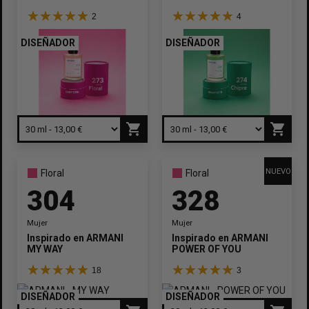
2
4
DISEÑADOR
DISEÑADOR
shopping_cart
shopping_cart
NUEVO
Floral
Floral
304
328
Mujer
Mujer
Inspirado en
ARMANI
Inspirado en
ARMANI
MY WAY
POWER OF YOU
18
3
DISEÑADOR
DISEÑADOR