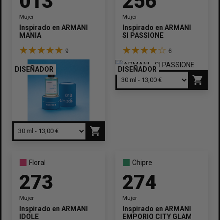
013
256
Mujer
Mujer
Inspirado en
ARMANI
Inspirado en
ARMANI
MANIA
SI PASSIONE
9
6
DISEÑADOR
DISEÑADOR
shopping_cart
shopping_cart
Floral
Chipre
273
274
Mujer
Mujer
Inspirado en
ARMANI
Inspirado en
ARMANI
IDOLE
EMPORIO CITY GLAM