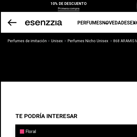
10% DE DESCUENTO
Primera compra
PERFUMES
NOVEDADES
EX
Perfumes de imitación
Unisex
Perfumes Nicho Unisex
868 ARAMIS
TE PODRÍA INTERESAR
Floral