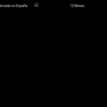
bricado en España
12 Meses
ESCRIBE TU OPINIÓN
×
×
×
sta