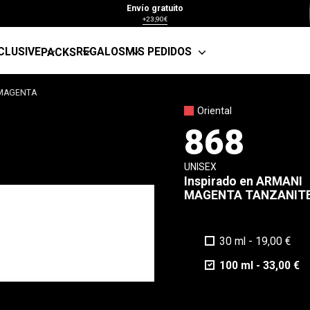
Envío gratuito
+23,90€
CLUSIVE
REGALOS
MIS PEDIDOS
PACKS
 MAGENTA
Oriental
868
UNISEX
Inspirado en
ARMANI
MAGENTA TANZANIT
30 ml
-
19,00 €
100 ml
-
33,00 €
Muestra 5 ml
-
4,9