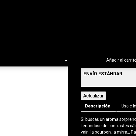
-
+
Añadir al carrit
ENVÍO ESTÁNDAR
Descripción
Uso e I
Si buscas un aroma sorprende
llenándose de contrastes cálid
vainilla bourbon, la mirra...