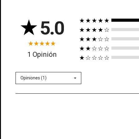
★
5.0
★★★★★
★★★★☆
★★★☆☆
★★☆☆☆
((t
1 Opinión
★☆☆☆☆
In
((l
Añ
Opiniones (1)
Deb