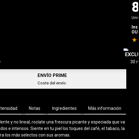
Uni
info_outline
Ahorras
215,00€
/ 100 ml
Ins
OU
AÑADIR AL CARRITO
-
33,00 €
EXCL
o
ENVÍO PRIME
Coste del envío:
ntensidad
Notas
Ingredientes
Más información
nte y no lineal, rocíate una frescura picante y especiada que va
os e intensos. Siente en tu piel los toques del café, el tabaco, la
 Para los más selectos con sus aromas.