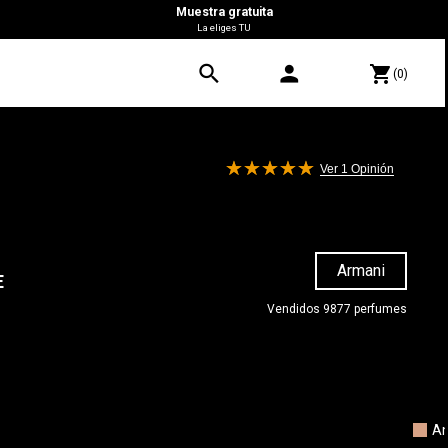
Muestra gratuita
La eliges TU
search
person
shopping_cart
(0)
Ver 1
Opinión
Armani
E
Vendidos 9877 perfumes
0 €
A