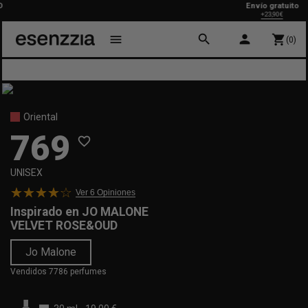
Envío gratuito
+23,90€
search
person
menu
shopping_cart
(0)
Oriental
769
favorite_border
UNISEX
Ver 6
Opiniones
Inspirado en
JO MALONE
VELVET ROSE&OUD
Jo Malone
Vendidos 7786 perfumes