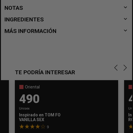
navigate_before
NOTAS
navigate_before
INGREDIENTES
navigate_before
MÁS INFORMACIÓN
TE PODRÍA INTERESAR
Oriental
490
Unisex
Un
Inspirado en
TOM FORD
In
VANILLA SEX
R
9