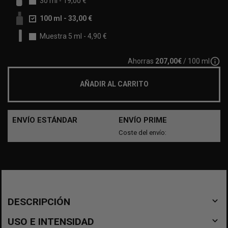
30 ml
-
19,00 €
100 ml
-
33,00 €
Muestra 5 ml
-
4,90 €
info_outline
Ahorras
207,00€
/ 100 ml
AÑADIR AL CARRITO
ENVÍO ESTÁNDAR
ENVÍO PRIME
Coste del envío:
navigate_before
DESCRIPCIÓN
navigate_before
USO E INTENSIDAD