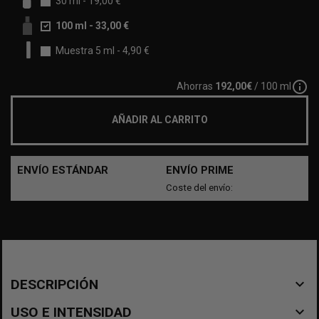
30 ml
-
19,00 €
100 ml
-
33,00 €
Muestra 5 ml
-
4,90 €
info_outline
Ahorras
192,00€
/ 100 ml
AÑADIR AL CARRITO
ENVÍO ESTÁNDAR
ENVÍO PRIME
Coste del envío:
navigate_before
DESCRIPCIÓN
navigate_before
USO E INTENSIDAD