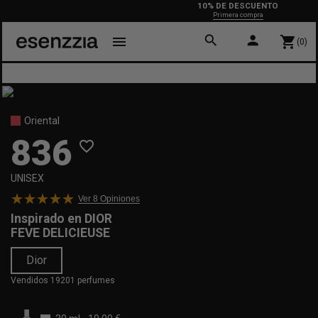
10% DE DESCUENTO
Primera compra
search
person
menu
shopping_cart
(0)
Oriental
836
favorite_border
UNISEX
Ver 8
Opiniones
Inspirado en
DIOR
FEVE DELICIEUSE
Dior
Vendidos 19201 perfumes