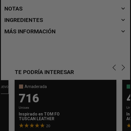
navigate_before
NOTAS
navigate_before
INGREDIENTES
navigate_before
MÁS INFORMACIÓN
TE PODRÍA INTERESAR
Amaderada
UEVO
716
Unisex
Un
Inspirado en
TOM FORD
In
TUSCAN LEATHER
A
20