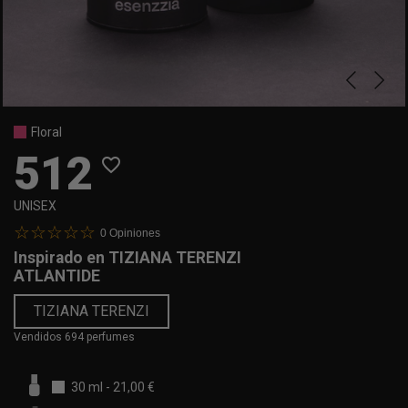
Floral
512
favorite_border
UNISEX
0
Opiniones
Inspirado en
TIZIANA TERENZI
ATLANTIDE
TIZIANA TERENZI
Vendidos 694 perfumes
30 ml
-
21,00 €