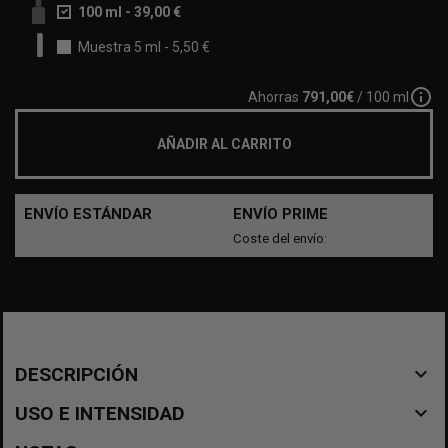
100 ml
-
39,00 €
Muestra 5 ml
-
5,50 €
info_outline
Ahorras
791,00€
/ 100 ml
AÑADIR AL CARRITO
ENVÍO ESTÁNDAR
ENVÍO PRIME
Coste del envío:
navigate_before
DESCRIPCIÓN
navigate_before
USO E INTENSIDAD