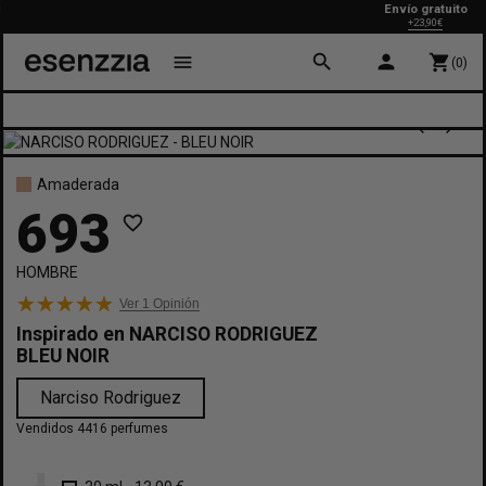
Envío gratuito
+23,90€
search
person
menu
shopping_cart
(0)
Amaderada
693
favorite_border
HOMBRE
Ver 1
Opinión
Inspirado en
NARCISO RODRIGUEZ
BLEU NOIR
Narciso Rodriguez
Vendidos 4416 perfumes