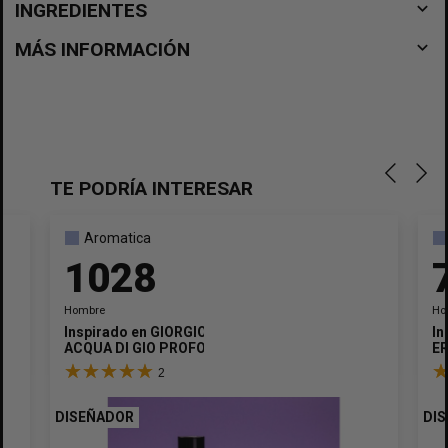
navigate_before
INGREDIENTES
navigate_before
MÁS INFORMACIÓN
TE PODRÍA INTERESAR
Aromatica
1028
Hombre
Ho
Inspirado en
GIORGIO ARMANI
In
ACQUA DI GIO PROFONDO
E
2
DISEÑADOR
DI