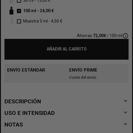
30 ml
-
13,00 €
100 ml
-
24,00 €
Muestra 5 ml
-
4,50 €
info_outline
Ahorras
72,00€
/ 100 ml
AÑADIR AL CARRITO
ENVÍO ESTÁNDAR
ENVÍO PRIME
Coste del envío:
navigate_before
DESCRIPCIÓN
navigate_before
USO E INTENSIDAD
navigate_before
NOTAS