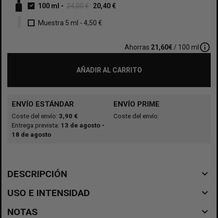
100 ml
-
24,00 €
20,40 €
Muestra 5 ml
-
4,50 €
info_outline
Ahorras
21,60€
/ 100 ml
AÑADIR AL CARRITO
ENVÍO ESTÁNDAR
ENVÍO PRIME
Coste del envío:
3,90 €
Coste del envío:
Entrega prevista:
13 de agosto -
18 de agosto
navigate_before
DESCRIPCIÓN
navigate_before
USO E INTENSIDAD
navigate_before
NOTAS