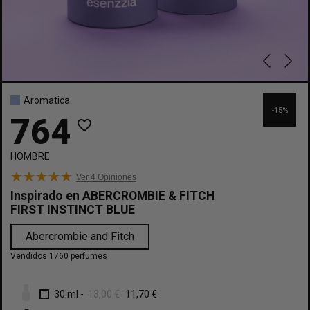
Aromatica
-15%
764
favorite_border
HOMBRE
Ver 4
Opiniones
Inspirado en
ABERCROMBIE & FITCH
FIRST INSTINCT BLUE
Abercrombie and Fitch
Vendidos 1760 perfumes
30 ml
-
13,00 €
11,70 €