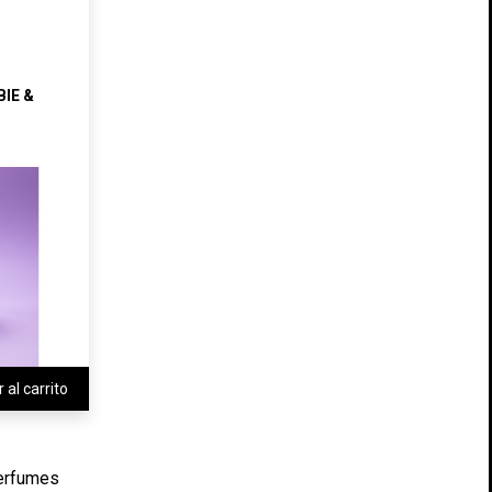
IE &
 al carrito
perfumes