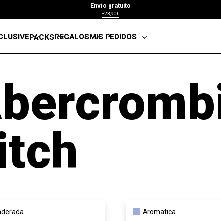
Envío gratuito
+23,90€
CLUSIVE
REGALOS
MIS PEDIDOS
PACKS
bercromb
itch
derada
Aromatica