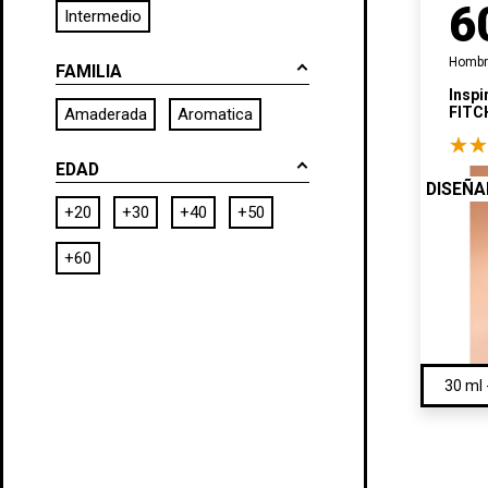
6
Intermedio
Homb
FAMILIA
Inspi
FIT
Amaderada
Aromatica
FIER
EDAD
DISEÑ
+20
+30
+40
+50
+60