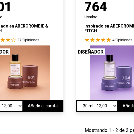
01
764
re
Hombre
rado en
ABERCROMBIE &
Inspirado en
ABERCROMB
CH
FITCH
CE
FIRST INSTINCT BLUE
27
Opiniones
4
Opiniones
ADOR
DISEÑADOR
Añadir al carrito
Añadir
Mostrando 1 - 2 de 2 