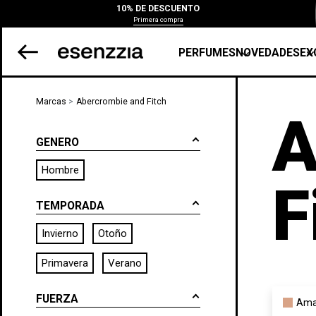
10% DE DESCUENTO
Primera compra
PERFUMES
NOVEDADES
EX
Marcas
Abercrombie and Fitch
A
GENERO
Hombre
F
TEMPORADA
Invierno
Otoño
Primavera
Verano
FUERZA
Ama