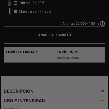
100 ml
-
31,00 €
Muestra 5 ml
-
4,80 €
info_outline
Ahorras
99,00€
/ 100 ml
AÑADIR AL CARRITO
ENVÍO ESTÁNDAR
ENVÍO PRIME
Coste del envío:
navigate_before
DESCRIPCIÓN
navigate_before
USO E INTENSIDAD