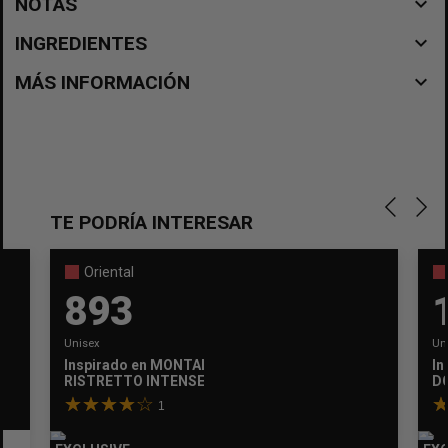
navigate_before
NOTAS
navigate_before
INGREDIENTES
navigate_before
MÁS INFORMACIÓN
TE PODRÍA INTERESAR
Oriental
893
Unisex
Un
Inspirado en
MONTALE
In
RISTRETTO INTENSE CAFE
D
1