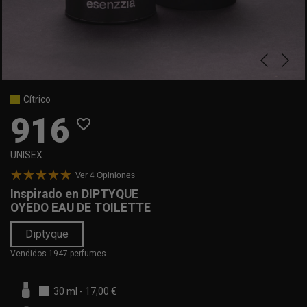
Cítrico
916
favorite_border
UNISEX
Ver 4
Opiniones
Inspirado en
DIPTYQUE
OYEDO EAU DE TOILETTE
Diptyque
Vendidos 1947 perfumes
30 ml
-
17,00 €