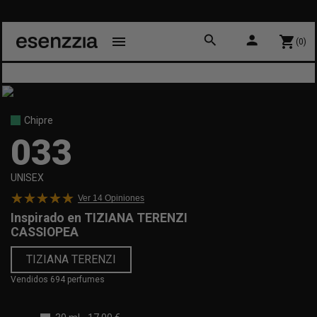
search
person
menu
shopping_cart
(0)
Chipre
033
UNISEX
Ver 14
Opiniones
Inspirado en
TIZIANA TERENZI
CASSIOPEA
TIZIANA TERENZI
Vendidos 694 perfumes