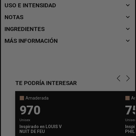
navigate_before
USO E INTENSIDAD
navigate_before
NOTAS
navigate_before
INGREDIENTES
navigate_before
MÁS INFORMACIÓN
TE PODRÍA INTERESAR
Amaderada
A
970
7
Unisex
Unisex
Inspirado en
LOUIS VUITTON
Inspi
NUIT DE FEU
PHIL