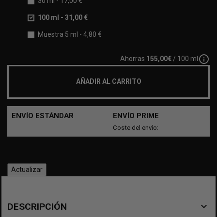
30 ml
-
17,00 €
100 ml
-
31,00 €
Muestra 5 ml
-
4,80 €
info_outline
Ahorras
155,00€
/ 100 ml
AÑADIR AL CARRITO
ENVÍO ESTÁNDAR
ENVÍO PRIME
Coste del envío:
navigate_before
DESCRIPCIÓN