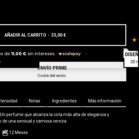
Hom
Ins
EX
AÑADIR AL CARRITO
-
33,00 €
DISE
o
ENVÍO PRIME
Coste del envío:
ntensidad
Notas
Ingredientes
Más información
 Un perfume que alcanza la cota más alta de elegancia y
sbo de una sensual y carnosa cereza.
12 Meses