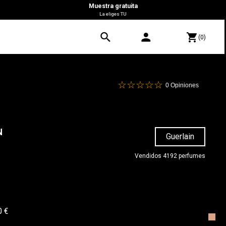
Muestra gratuita
La eliges TU
search
person
shopping_cart
(0)
0
Opiniones
N
Guerlain
Vendidos 4192 perfumes
0 €
A