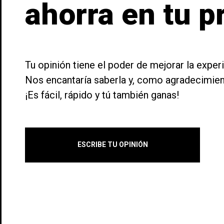
ahorra en tu 
Tu opinión tiene el poder de mejorar la exper
Nos encantaría saberla y, como agradecimie
¡Es fácil, rápido y tú también ganas!
((t
In
((l
Añ
Deb
ESCRIBE TU OPINIÓN