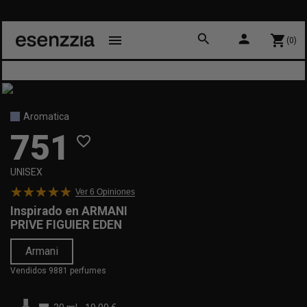
search
person
menu
shopping_cart
(0)
Aromatica
751
favorite_border
UNISEX
Ver 6
Opiniones
Inspirado en
ARMANI
PRIVE FIGUIER EDEN
Armani
Vendidos 9881 perfumes