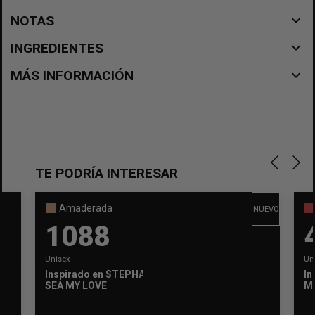
navigate_before
NOTAS
navigate_before
INGREDIENTES
navigate_before
MÁS INFORMACIÓN
TE PODRÍA INTERESAR
Amaderada
NUEVO
1088
Unisex
Un
Inspirado en
STEPHANE HUMBERT LUCAS 777
In
SEA MY LOVE
M