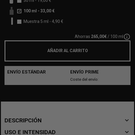
30 ml
-
19,00 €
100 ml
-
33,00 €
Muestra 5 ml
-
4,90 €
info_outline
Ahorras
265,00€
/ 100 ml
AÑADIR AL CARRITO
ENVÍO ESTÁNDAR
ENVÍO PRIME
Coste del envío:
navigate_before
DESCRIPCIÓN
navigate_before
USO E INTENSIDAD