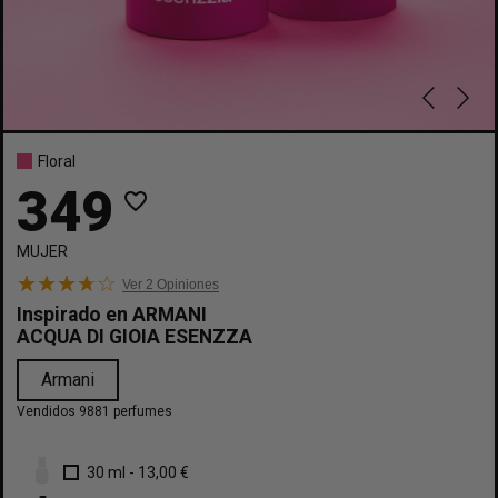
Floral
349
favorite_border
MUJER
Ver 2
Opiniones
Inspirado en
ARMANI
ACQUA DI GIOIA ESENZZA
Armani
Vendidos 9881 perfumes
30 ml
-
13,00 €