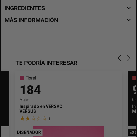
navigate_before
INGREDIENTES
navigate_before
MÁS INFORMACIÓN
TE PODRÍA INTERESAR
Floral
184
Mujer
Un
Inspirado en
VERSACE
In
VERSUS
M
1
DISEÑADOR
EXC