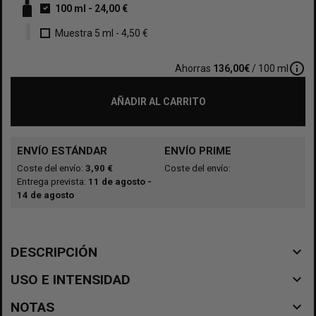
100 ml
-
24,00 €
Muestra 5 ml
-
4,50 €
info_outline
Ahorras
136,00€
/ 100 ml
AÑADIR AL CARRITO
ENVÍO ESTÁNDAR
ENVÍO PRIME
Coste del envío:
3,90 €
Coste del envío:
Entrega prevista:
11 de agosto -
14 de agosto
navigate_before
DESCRIPCIÓN
navigate_before
USO E INTENSIDAD
navigate_before
NOTAS