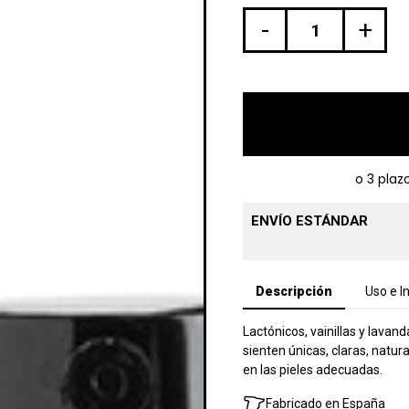
-
+
ENVÍO ESTÁNDAR
Descripción
Uso e I
Lactónicos, vainillas y lavan
sienten únicas, claras, natur
en las pieles adecuadas.
Fabricado en España