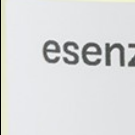
Cr
In
No
Deb
Añ