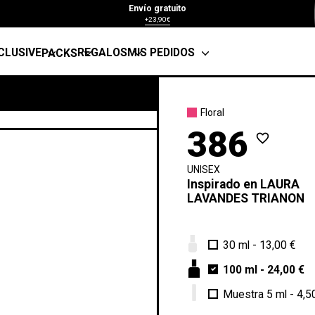
Envío gratuito
+23,90€
CLUSIVE
REGALOS
MIS PEDIDOS
PACKS
Floral
386
favorite_border
UNISEX
Inspirado en
LAURA
LAVANDES TRIANON
30 ml
-
13,00 €
100 ml
-
24,00 €
Muestra 5 ml
-
4,5