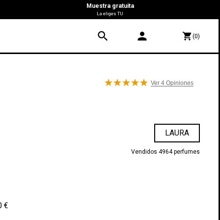
Muestra gratuita
La eliges TU
search
person
shopping_cart
(0)
Ver 4
Opiniones
LAURA
Vendidos 4964 perfumes
0 €