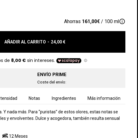
info_outline
Ahorras
161,00€
/ 100 ml
AÑADIR AL CARRITO
-
24,00 €
ENVÍO PRIME
Coste del envío:
ntensidad
Notas
Ingredientes
Más información
da. Y nada más. Para “puristas” de estos olores, estas notas se
ales y envolventes. Dulce y acogedora, también resulta sensual
12 Meses