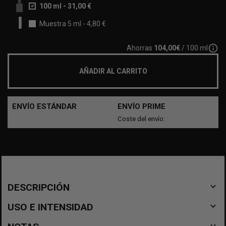
100 ml
-
31,00 €
Muestra 5 ml
-
4,80 €
info_outline
Ahorras
104,00€
/ 100 ml
AÑADIR AL CARRITO
ENVÍO ESTÁNDAR
ENVÍO PRIME
Coste del envío:
navigate_before
DESCRIPCIÓN
navigate_before
USO E INTENSIDAD
navigate_before