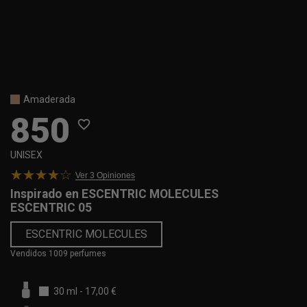
Amaderada
850
favorite_border
UNISEX
Ver 3
Opiniones
Inspirado en
ESCENTRIC MOLECULES
ESCENTRIC 05
ESCENTRIC MOLECULES
Vendidos 1009 perfumes
30 ml
-
17,00 €