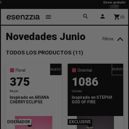
Envío gratuito
+23,90€
search
person
menu
shopping_cart
(0)
Novedades Junio
Filtros
TODOS LOS PRODUCTOS (11)
TEMPORADA
Invierno
Otoño
Primavera
Verano
NUEVO
NUEVO
Floral
Oriental
375
1086
FUERZA
Mujer
Unisex
Intenso
Intermedio
Inspirado en
ARIANA GRANDE
Inspirado en
STEPHANE HUMB
CHERRY ECLIPSE
GOD OF FIRE
FAMILIA
Amaderada
Floral
Oriental
DISEÑADOR
EXCLUSIVE