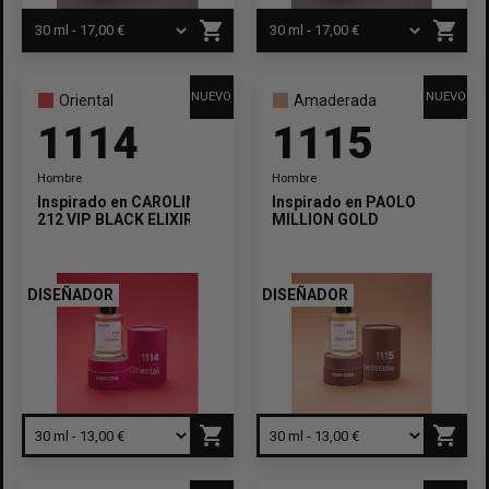
shopping_cart
shopping_cart
NUEVO
NUEVO
Oriental
Amaderada
1114
1115
Hombre
Hombre
Inspirado en
CAROLINA HERRERA
Inspirado en
PAOLO
212 VIP BLACK ELIXIR
MILLION GOLD
DISEÑADOR
DISEÑADOR
shopping_cart
shopping_cart