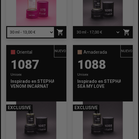
APLICAR FILTROS
11
shopping_cart
shopping_cart
NUEVO
NUEVO
Oriental
Amaderada
1087
1088
Unisex
Unisex
Inspirado en
STEPHANE HUMBERT LUCAS 777
Inspirado en
STEPHANE HUMB
VENOM INCARNAT
SEA MY LOVE
EXCLUSIVE
EXCLUSIVE