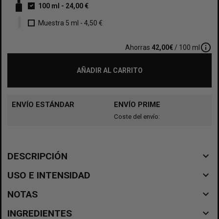
100 ml
-
24,00 €
Muestra 5 ml
-
4,50 €
info_outline
Ahorras
42,00€
/ 100 ml
AÑADIR AL CARRITO
ENVÍO ESTÁNDAR
ENVÍO PRIME
Coste del envío:
navigate_before
DESCRIPCIÓN
navigate_before
USO E INTENSIDAD
navigate_before
NOTAS
navigate_before
INGREDIENTES