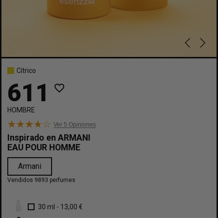
Cítrico
611
favorite_border
HOMBRE
Ver 5
Opiniones
Inspirado en
ARMANI
EAU POUR HOMME
Armani
Vendidos 9893 perfumes
30 ml
-
13,00 €