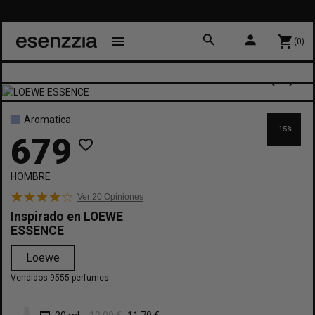
search
person
menu
shopping_cart
(0)
Aromatica
-15%
679
favorite_border
HOMBRE
Ver 20
Opiniones
Inspirado en
LOEWE
ESSENCE
Loewe
Vendidos 9555 perfumes