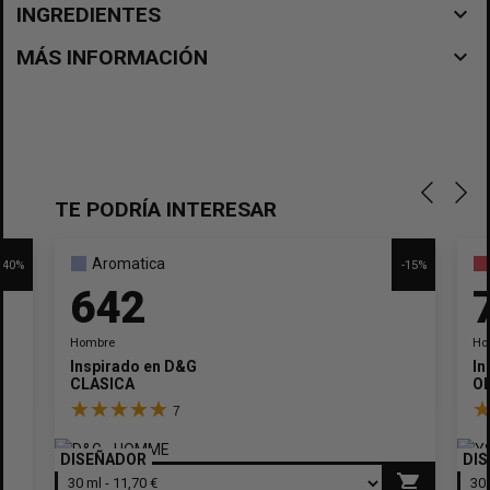
navigate_before
INGREDIENTES
navigate_before
MÁS INFORMACIÓN
TE PODRÍA INTERESAR
Aromatica
-40%
-15%
642
Hombre
Ho
Inspirado en
D&G
In
CLASICA
O
7
DISEÑADOR
DI
shopping_cart