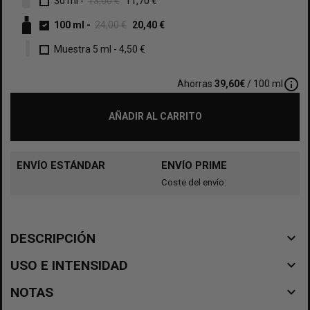
30 ml
-
13,00 €
11,70 €
100 ml
-
24,00 €
20,40 €
Muestra 5 ml
-
4,50 €
info_outline
Ahorras
39,60€
/ 100 ml
AÑADIR AL CARRITO
ENVÍO ESTÁNDAR
ENVÍO PRIME
Coste del envío:
navigate_before
DESCRIPCIÓN
navigate_before
USO E INTENSIDAD
navigate_before
NOTAS