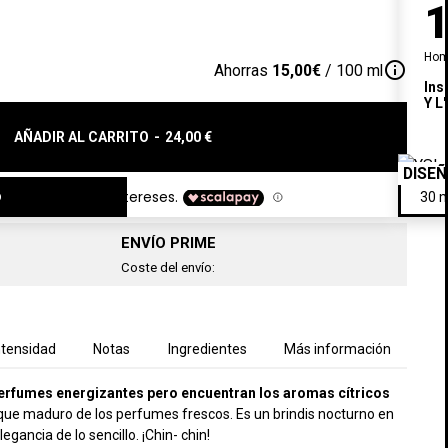
Hom
info_outline
Ahorras
15,00€
/ 100 ml
Ins
Y L
AÑADIR AL CARRITO
-
24,00 €
DISE
o
ENVÍO PRIME
Coste del envío:
ntensidad
Notas
Ingredientes
Más información
perfumes energizantes pero encuentran los aromas cítricos
oque maduro de los perfumes frescos. Es un brindis nocturno en
gancia de lo sencillo. ¡Chin- chin!