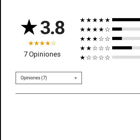
★
3.8
★★★★★
★★★★☆
★★★☆☆
★★☆☆☆
((t
7 Opiniones
★☆☆☆☆
In
((l
Añ
Opiniones (7)
Deb