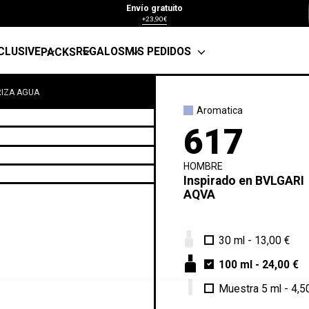
Envío gratuito
+23,90€
CLUSIVE
REGALOS
MIS PEDIDOS
PACKS
RIZA AGUA
Aromatica
617
HOMBRE
Inspirado en
BVLGARI
AQVA
30 ml
-
13,00 €
100 ml
-
24,00 €
Muestra 5 ml
-
4,5