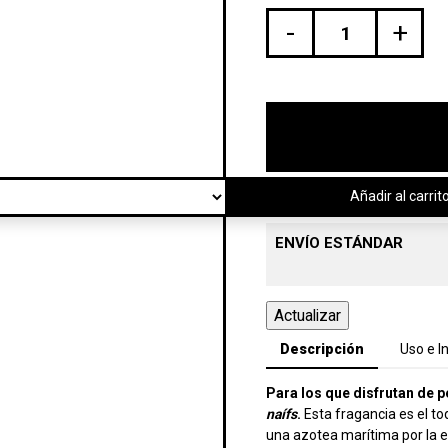
-
+
Añadir al carrit
ENVÍO ESTÁNDAR
Descripción
Uso e I
Para los que disfrutan de 
naífs
.
Esta fragancia es el t
una azotea marítima por la ele