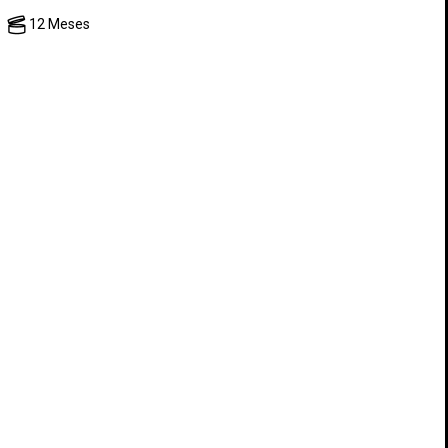
12 Meses
ESCRIBE TU OPINIÓN
×
×
×
sta